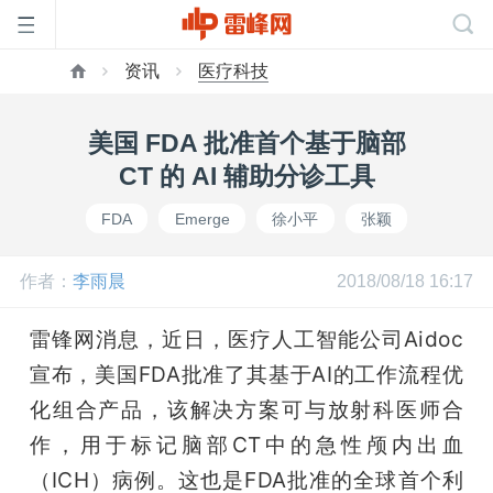
资讯
医疗科技
首
美国 FDA 批准首个基于脑部
页
CT 的 AI 辅助分诊工具
FDA
Emerge
徐小平
张颖
雷
作者：
李雨晨
2018/08/18 16:17
峰
雷锋网消息，近日，医疗人工智能公司Aidoc
网
宣布，美国FDA批准了其基于AI的工作流程优
化组合产品，该解决方案可与放射科医师合
公
作，用于标记脑部CT中的急性颅内出血
（ICH）病例。这也是FDA批准的全球首个利