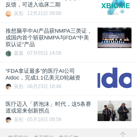
反馈，可进入临床二期
吴彤
12月21日 09:00
推想脑卒中AI产品获NMPA三类证，
成国内首个斩获NMPA与FDA“中美
双认证”产品
嘉嘉
07月05日 14:58
“FDA拿证最多”的医疗AI公司
Aidoc，完成1.1亿美元D轮融资
吴彤
06月23日 18:46
医疗迈入「挤泡沫」时代，这5条赛
道或迎来创新拐点
吴彤
05月18日 09:58