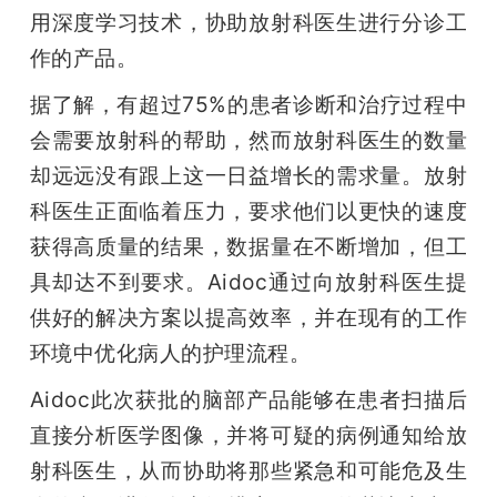
开
用深度学习技术，协助放射科医生进行分诊工
作的产品。
课
据了解，有超过75%的患者诊断和治疗过程中
活
会需要放射科的帮助，然而放射科医生的数量
却远远没有跟上这一日益增长的需求量。放射
动
科医生正面临着压力，要求他们以更快的速度
获得高质量的结果，数据量在不断增加，但工
中
具却达不到要求。Aidoc通过向放射科医生提
供好的解决方案以提高效率，并在现有的工作
心
环境中优化病人的护理流程。
Aidoc此次获批的脑部产品能够在患者扫描后
GAIR
直接分析医学图像，并将可疑的病例通知给放
射科医生，从而协助将那些紧急和可能危及生
专