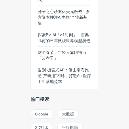
分子之心获逾亿美元融资，多
方资本押注AI生物“产业新基
建”
探索Bio AI「o1时刻」：百奥
几何的三年微观世界模型演进
这个春节，年轻人靠阿福当
「云孝子」
告别“橱窗式AI”：佛山南海跑
通“产研用”闭环，打造AI+医疗
卫生落地范本
热门搜索
Google
大数据
3D打印
平板电脑