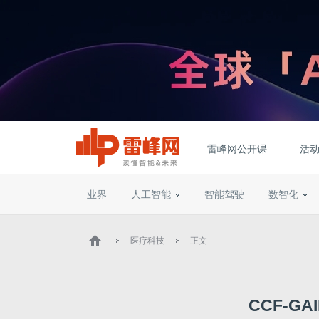
雷峰网公开课
活
业界
人工智能
智能驾驶
数智化
医疗科技
正文
CCF-G