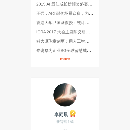
2019 AI 最佳成长榜颁奖盛宴：13热门领域，52家获奖企业，见证AI新十年
王强：AI金融伪场景众多，为何应重仓三维视觉与开放金融平台？ | CCF-GAIR 2019
香港大学尹国圣教授：统计学家眼中的医学AI丨CCF-GAIR 2019
ICRA 2017 大会主席陈义明教授专访：论道机器人、AI 与工业之渊源 | CCF-GAIR 2019
科大讯飞童剑军：用人工智能建设美好城市 | CCF-GAIR 2019
专访华为企业BG全球智慧城市业务部总裁郑志彬：建设古罗马式智慧城市 | CCF-GAIR 2019
more
李雨晨
新智驾主编