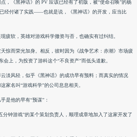
，《黑神话》的 PV 应该已经有了初版，被“使命召唤”的杨
并且已经付诸了实践——也就是说，《黑神话》的开发，应当比
表现疲软，英雄对游戏科学撤资与否，也确实有过纠结。
石破天惊而荣光加身。相反，彼时因为《战争艺术：赤潮》市场疲
股东会上，为投资了游科这个“不良资产”而低头道歉。
得云淡风轻，似乎《黑神话》的成功早有预料；而真实的情况
这家名叫“游戏科学”的公司息息相关。
乎是他的早有“预谋”：
五分钟游戏”的某个策划负责人，顺理成章地加入了这家开发了