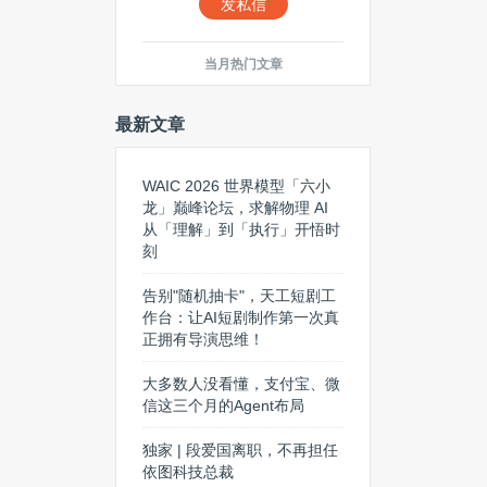
发私信
当月热门文章
最新文章
WAIC 2026 世界模型「六小
龙」巅峰论坛，求解物理 AI
从「理解」到「执行」开悟时
刻
告别"随机抽卡"，天工短剧工
作台：让AI短剧制作第一次真
正拥有导演思维！
大多数人没看懂，支付宝、微
信这三个月的Agent布局
独家 | 段爱国离职，不再担任
依图科技总裁