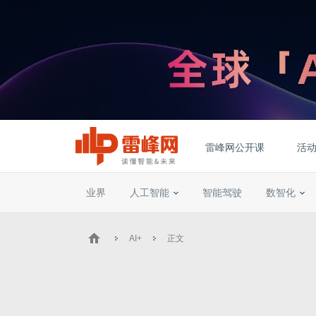
雷峰网公开课
活
业界
人工智能
智能驾驶
数智化
AI+
正文