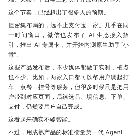
开
这个节奏，已经超出了很多人的预期。
课
但密集布局的，远不止支付宝一家。几乎在同
一时间窗口，微信也发布了 AI 生态接入指
活
引，推出 AI 专属卡，并开始内测原生助手“小
微”。
动
这些产品发布后，不少媒体都做了实测，槽点
中
也不少。比如，两家入口都可以帮用户调起打
车、点餐、挂号等服务，但很多时候只是把用
心
户带到对应页面，后续选品、填信息、下单、
支付，仍然要用户自己完成。
GAIR
这看起来确实不够智能。
专
不过，用成熟产品的标准衡量第一代 Agent，