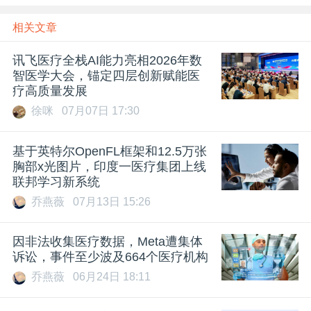
相关文章
讯飞医疗全栈AI能力亮相2026年数
智医学大会，锚定四层创新赋能医
疗高质量发展
徐咪
07月07日 17:30
基于英特尔OpenFL框架和12.5万张
胸部x光图片，印度一医疗集团上线
联邦学习新系统
乔燕薇
07月13日 15:26
因非法收集医疗数据，Meta遭集体
诉讼，事件至少波及664个医疗机构
乔燕薇
06月24日 18:11