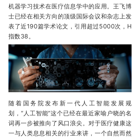
开
机器学习技术在医疗信息学中的应用。王飞博
士已经在相关方向的顶级国际会议和杂志上发
课
表了近190篇学术论文，引用超过5000次，H
指数38。
活
动
中
心
随着国务院发布新一代人工智能发展规
划，“人工智能”这个已经在最近家喻户晓的名
GAIR
词再一步被推向了风口浪尖。对于医疗健康这
专
一与人类息息相关的行业来讲，一个自然而然