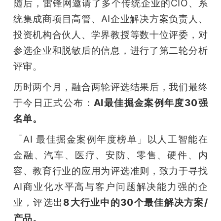
随后，雷锋网邀请了多个传统企业的CIO、系
题
统集成商项目高管、AI企业解决方案负责人、
投资机构合伙人、学界教授等数十位评委，对
爱
参选企业和脱敏后的信息，进行了第二轮分析
评审。
搞
历时两个月，融合两轮评选结果后，我们最终
于今日正式公布：
AI最佳掘金案例年度30强
机
名单。
「AI 最佳掘金案例年度榜单」以人工智能在
金融、汽车、医疗、安防、零售、硬件、内
容、教育行业的应用为评选准则，致力于寻找
AI商业化水平高与客户问题解决能力强的企
业，评选出
8大行业中的30个最佳解决方案/
产品。