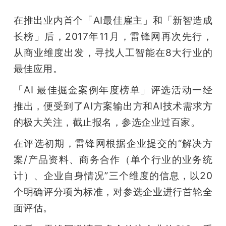
开
在推出业内首个「AI最佳雇主」和「新智造成
课
长榜」后，2017年11月，雷锋网再次先行，
从商业维度出发，寻找人工智能在8大行业的
活
最佳应用。
「AI 最佳掘金案例年度榜单」评选活动一经
动
推出，便受到了AI方案输出方和AI技术需求方
的极大关注，截止报名，参选企业过百家。
中
在评选初期，雷锋网根据企业提交的“解决方
心
案/产品资料、商务合作（单个行业的业务统
计）、企业自身情况”三个维度的信息，以20
GAIR
个明确评分项为标准，对参选企业进行首轮全
面评估。
专