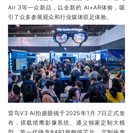
开
Air 3等一众新品，以全新的 AI+AR体验，吸
引了众多参展观众和行业媒体驻足体验。
课
活
动
中
心
GAIR
雷鸟V3 AI拍摄眼镜于2025年1月 7日正式发
布，搭载猎鹰影像系统、通义独家定制大模
专
型、第一代骁龙®AR1旗舰级芯片、定制扬声