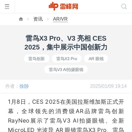
资讯
AR/VR
首
雷鸟X3 Pro、V3 亮相 CES
页
2025，集中展示中国创新力
雷鸟创新
雷鸟X3 Pro
AR 眼镜
雷
雷鸟V3 AI拍摄眼镜
峰
作者：
徐陟
2025/01/09 19:14
网
1月8日，CES 2025在美国拉斯维加斯正式开
幕，全球领先的消费级AR品牌雷鸟创新
公
RayNeo展示了雷鸟V3 AI拍摄眼镜、全新 
MicroLED 光波导 AR 眼镜雷鸟X3 Pro、雷鸟 