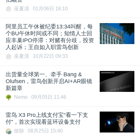
巫夏清
01月06日 16:10
阿里员工午休被纪委13:34叫醒，每
个BU午休时间或不同；知情人士回
应丰巢IPO停滞：对赌有分歧，投资
人起诉；王自如入职雷鸟创新
巫夏清
10月22日 09:33
出货量全球第一、牵手 Bang &
Olufsen，雷鸟创新开启AI+AR眼镜
新篇章
Nemo
09月05日 11:46
雷鸟 X3 Pro上线支付宝“看一下支
付”，首次实现看蓝环设备支付
徐陟
08月25日 15:40