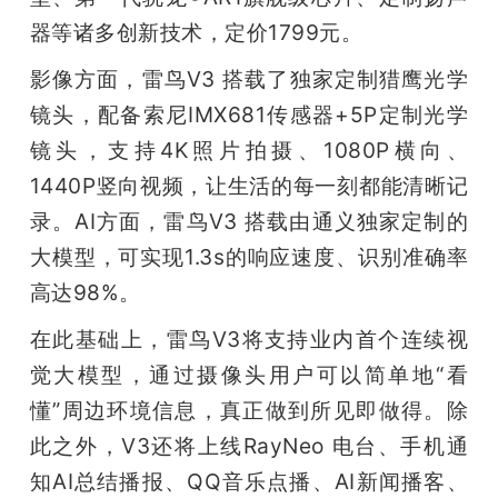
器等诸多创新技术，定价1799元。
题
影像方面，雷鸟V3 搭载了独家定制猎鹰光学
爱
镜头，配备索尼IMX681传感器+5P定制光学
镜头，支持4K照片拍摄、1080P横向、
搞
1440P竖向视频，让生活的每一刻都能清晰记
录。AI方面，雷鸟V3 搭载由通义独家定制的
机
大模型，可实现1.3s的响应速度、识别准确率
高达98%。
在此基础上，雷鸟V3将支持业内首个连续视
觉大模型，通过摄像头用户可以简单地“看
懂”周边环境信息，真正做到所见即做得。除
此之外，V3还将上线RayNeo 电台、手机通
知AI总结播报、QQ音乐点播、AI新闻播客、