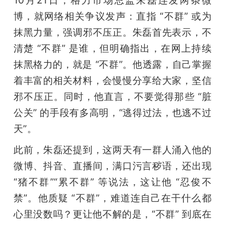
10月21日，格力市场总监朱磊连发两条微
博，就网络相关争议发声：直指 “不群” 或为
抹黑力量，强调邪不压正。朱磊首先表示，不
清楚 “不群” 是谁，但明确指出，在网上持续
抹黑格力的，就是 “不群”。他透露，自己掌握
着丰富的相关材料，会慢慢分享给大家，坚信
邪不压正。同时，他直言，不要觉得那些 “脏
公关” 的手段有多高明，“逃得过法，也逃不过
天”。
此前，朱磊还提到，这两天有一群人涌入他的
微博、抖音、直播间，满口污言秽语，还出现 
“猪不群”“累不群” 等说法，这让他 “忍俊不
禁”。他质疑 “不群”，难道连自己在干什么都
心里没数吗？更让他不解的是，“不群” 到底在