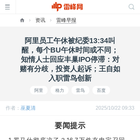
资讯
雷峰早报
首
阿里员工午休被纪委13:34叫
页
醒，每个BU午休时间或不同；
知情人士回应丰巢IPO停滞：对
雷
赌有分歧，投资人起诉；王自如
入职雷鸟创新
峰
阿里
格力
雷鸟
百度
网
作者：
巫夏清
2025/10/22 09:33
公
要闻提示
1.罗马仕彻底凉了？16.7万件充电宝召回，