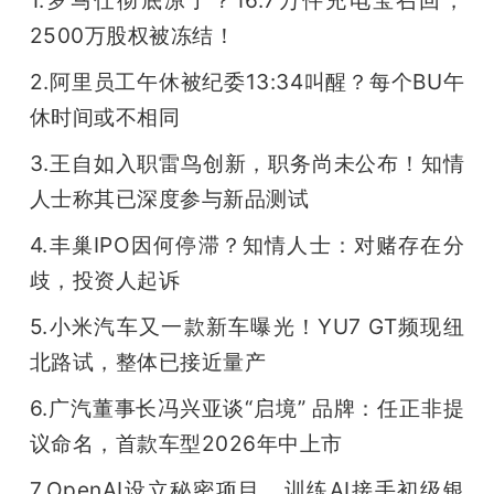
开
2500万股权被冻结！
课
2.阿里员工午休被纪委13:34叫醒？每个BU午
休时间或不相同
活
3.王自如入职雷鸟创新，职务尚未公布！知情
人士称其已深度参与新品测试
动
4.丰巢IPO因何停滞？知情人士：对赌存在分
中
歧，投资人起诉
5.小米汽车又一款新车曝光！YU7 GT频现纽
心
北路试，整体已接近量产
GAIR
6.广汽董事长冯兴亚谈“启境” 品牌：任正非提
议命名，首款车型2026年中上市
专
7.OpenAI设立秘密项目，训练AI接手初级银