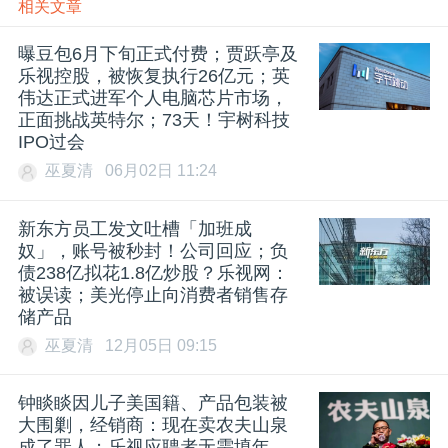
相关文章
曝豆包6月下旬正式付费；贾跃亭及
乐视控股，被恢复执行26亿元；英
伟达正式进军个人电脑芯片市场，
正面挑战英特尔；73天！宇树科技
IPO过会
巫夏清
06月02日 11:24
新东方员工发文吐槽「加班成
奴」，账号被秒封！公司回应；负
债238亿拟花1.8亿炒股？乐视网：
被误读；美光停止向消费者销售存
储产品
巫夏清
12月05日 09:15
钟睒睒因儿子美国籍、产品包装被
大围剿，经销商：现在卖农夫山泉
成了罪人；乐视应聘者无需填年