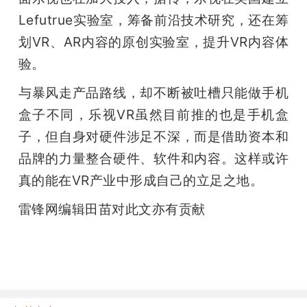
Lefutrue实验室，筹备前沿技术研究，还在筹
划VR、AR内容的原创实验室，提升VR内容体
验。
与暴风走产品路线，却不断被吐槽只能做手机
盒子不同，乐视VR虽然目前推的也是手机盒
子，但自身对硬件涉足不深，而是借助资本和
品牌的力量整合硬件、软件和内容。这样或许
真的能在VR产业中形成自己的立足之地。
雷锋网编辑田苗对此文亦有贡献