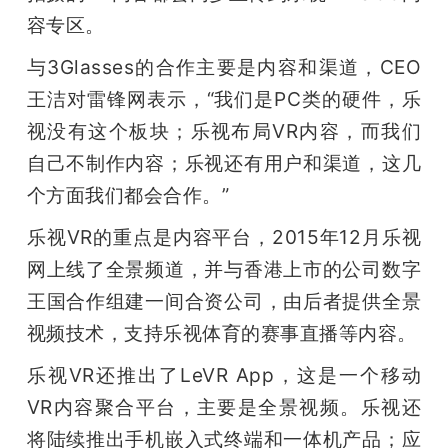
容专区。
与3Glasses的合作主要是内容和渠道，CEO
王洁对雷锋网表示，“我们是PC类的硬件，乐
视没有这个板块；乐视布局VR内容，而我们
自己不制作内容；乐视还有用户和渠道，这几
个方面我们都会合作。”
乐视VR的重点是内容平台，2015年12月乐视
网上线了全景频道，并与香港上市的公司数字
王国合作组建一间合资公司，由后者提供全景
视频技术，支持乐视体育的赛事直播等内容。
乐视VR还推出了LeVR App，这是一个移动
VR内容聚合平台，主要是全景视频。乐视还
将陆续推出手机嵌入式终端和一体机产品；应