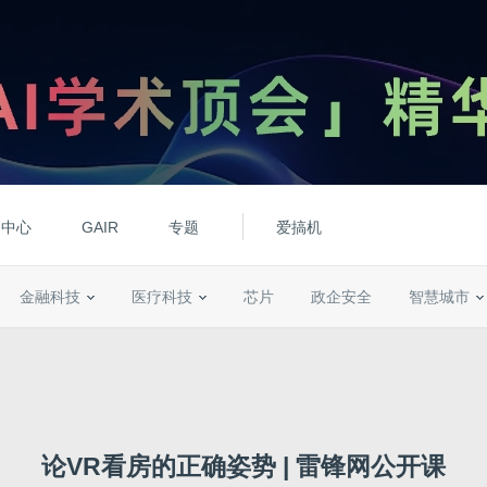
动中心
GAIR
专题
爱搞机
金融科技
医疗科技
芯片
政企安全
智慧城市
论VR看房的正确姿势 | 雷锋网公开课