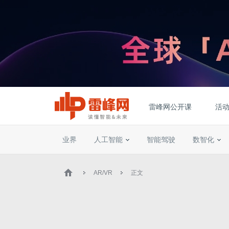
雷峰网公开课
活
业界
人工智能
智能驾驶
数智化
AR/VR
正文