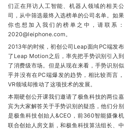
开
们正在拜访人工智能、机器人领域的相关公
司，从中筛选最终入选榜单的公司名单。如果
课
你也想加入我们的榜单之中，请联系：
2020@leiphone.com。
活
2013年的时候，初创公司Leap面向PC端发布
动
了Leap Motion之后，率先把手势识别引入到
了消费级市场。但是从现在来看，手势识别似
中
乎并没有在PC端爆发的趋势，相比较而言，
VR领域却推动了这项技术的发展。
心
本期硬创公开课我们邀请了极鱼科技的两位嘉
宾为大家解答关于手势识别的疑惑，他们分别
GAIR
是极鱼科技创始人&CEO，前360智能摄像机
联合创始人房文新，和
极鱼科技算法组长、中
专