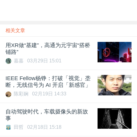
相关文章
用XR做“基建”，高通为元宇宙“搭桥
铺路”
嘉嘉
03月29日 15:01
IEEE Fellow杨铮：打破「视觉」垄
断，无线信号为 AI 开启「新感官」
陈彩娴
02月19日 14:33
自动驾驶时代，车载摄像头的新故
事
田哲
02月18日 15:18