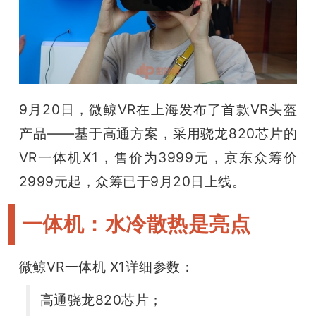
开
课
活
9月20日，微鲸VR在上海发布了首款VR头盔
动
产品——基于高通方案，采用骁龙820芯片的
VR一体机X1，售价为3999元，京东众筹价
中
2999元起，众筹已于9月20日上线。
心
一体机：水冷散热是亮点
GAIR
微鲸VR一体机 X1详细参数：
高通骁龙820芯片；
专