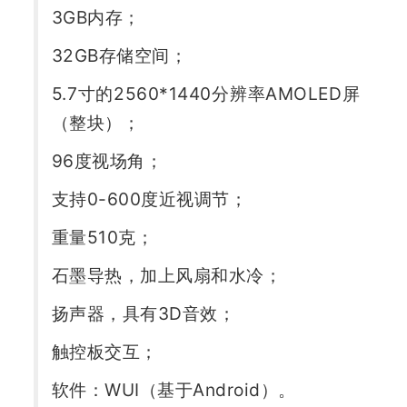
3GB内存；
题
32GB存储空间；
爱
5.7寸的2560*1440分辨率AMOLED屏
（整块）；
搞
96度视场角；
机
支持0-600度近视调节；
重量510克；
石墨导热，加上风扇和水冷；
扬声器，具有3D音效；
触控板交互；
软件：WUI（基于Android）。