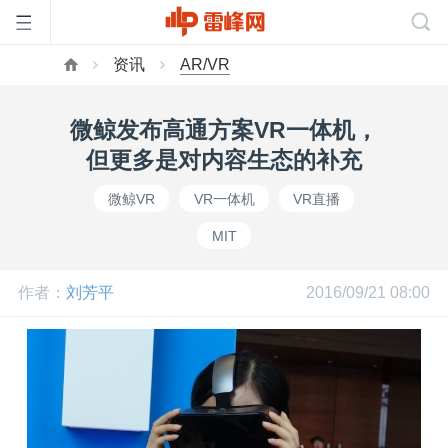
资讯
AR/VR
首
微鲸发布高通方案VR一体机，
页
但更多是对内容生态的补充
微鲸VR
VR一体机
VR直播
雷
MIT
峰
作者：
刘芳平
2016/09/21 08:00
网
公