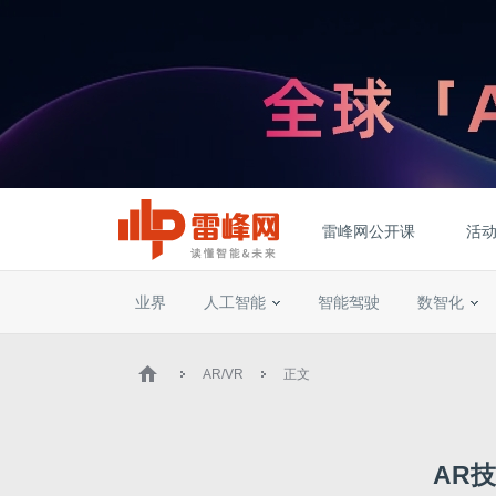
雷峰网公开课
活
业界
人工智能
智能驾驶
数智化
AR/VR
正文
AR