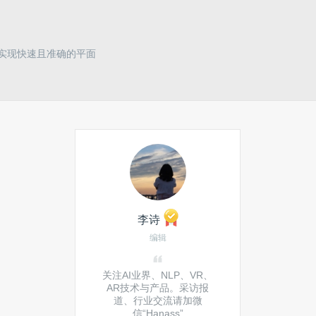
实现快速且准确的平面
李诗
编辑
关注AI业界、NLP、VR、
AR技术与产品。采访报
道、行业交流请加微
信“Hanass”