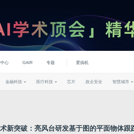
动中心
GAIR
专题
爱搞机
金融科技
医疗科技
芯片
政企安全
智慧城市
技术新突破：亮风台研发基于图的平面物体跟