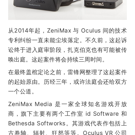
开
课
从2014年起，ZeniMax 与 Oculus 间的技术
活
专利纠纷一直未能尘埃落定。不久前，这起诉
讼终于进入庭审阶段，扎克伯克也有可能被传
动
唤出庭。这起案件将会持续三周时间。
在最终盖棺定论之前，雷锋网整理了这起案件
中
的起始原由。历经三年，或许法庭会还给双方
一个公道。
心
ZeniMax Media 是一家全球知名游戏开放
GAIR
商，旗下主要有两个工作室 id Software 和 
Bethesda Softworks。其游戏代表作包括上
专
古卷轴、辐射、狂怒等等。Oculus VR 公司