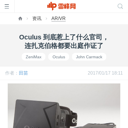
资讯
AR/VR
首
Oculus 到底惹上了什么官司，
页
连扎克伯格都要出庭作证了
ZeniMax
Oculus
John Carmack
雷
作者：
田苗
2017/01/17 18:11
峰
网
公