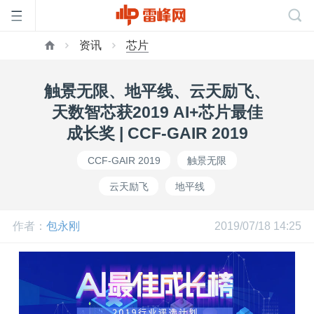
资讯
芯片
首
触景无限、地平线、云天励飞、
页
天数智芯获2019 AI+芯片最佳
成长奖 | CCF-GAIR 2019
雷
CCF-GAIR 2019
触景无限
云天励飞
地平线
峰
作者：
包永刚
2019/07/18 14:25
网
公