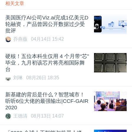
相关文章
美国医疗AI公司Viz.ai完成1亿美元D
轮融资，产品曾因公开数据过少受
批评
乔燕薇
04月14日 15:42
硬核！五位本科生仅用 4 个月带“芯”
毕业，九月初该芯片将亮相国际舞
台
刘琳
08月26日 18:35
新基建的背后是什么？智慧城市！
听听6位大佬的最强输出|CCF-GAIR
2020
王德清
08月13日 14:07