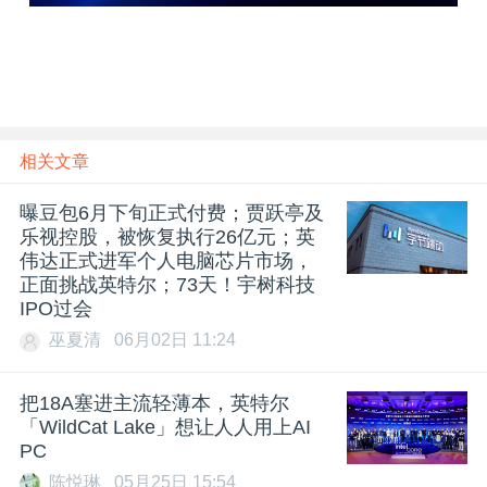
相关文章
曝豆包6月下旬正式付费；贾跃亭及
乐视控股，被恢复执行26亿元；英
伟达正式进军个人电脑芯片市场，
正面挑战英特尔；73天！宇树科技
IPO过会
巫夏清
06月02日 11:24
把18A塞进主流轻薄本，英特尔
「WildCat Lake」想让人人用上AI
PC
陈悦琳
05月25日 15:54