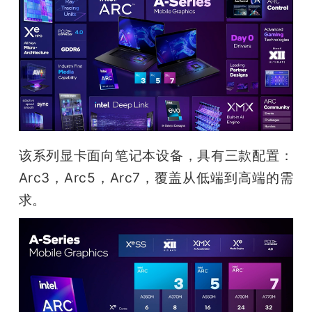
开
课
活
动
该系列显卡面向笔记本设备，具有三款配置：
中
Arc3，Arc5，Arc7，覆盖从低端到高端的需
求。
心
GAIR
专