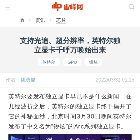
资讯
芯片
首
支持光追、超分辨率，英特尔独
页
立显卡千呼万唤始出来
英特尔
GPU
锐炫
雷
作者：
姚勇喆
2022/03/31 01:15
峰
英特尔要发布独立显卡早已不是什么新闻。在
网
几经波折之后，英特尔的独立显卡终于揭开了
它的神秘面纱，北京时间3月30日晚间英特尔
公
发布了中文名为“锐炫”的Arc系列独立显卡。