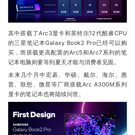
题
爱
其中搭载了Arc3显卡和英特尔12代酷睿CPU
的三星笔记本Galaxy Book2 Pro已经可以购
搞
买，而搭载更高配置的Arc5和Arc7系列的笔
记本电脑则要等到夏天才能与消费者见面。
机
未来几个月中宏碁、华硕、戴尔、海尔、惠
普、联想、微星等厂商搭载Arc A300M系列
显卡的笔记本也将陆续问世。