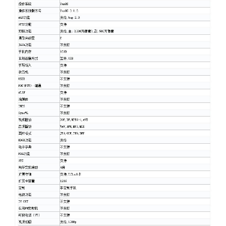
题
爱
搞
机