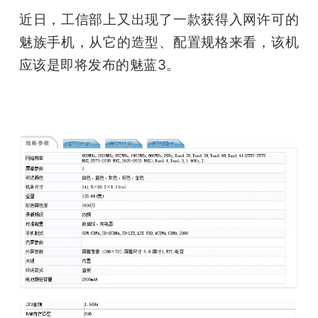
开
近日，工信部上又出现了一款获得入网许可的
魅族手机，从它的造型、配置规格来看，该机
课
应该是即将发布的魅蓝3。
活
动
中
心
GAIR
专