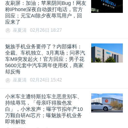
友刷屏：加油；苹果阴间Bug！网友
称iPhone深夜自动拨打电话，官方
回应；元宝AI除夕夜辱骂用户，回
应来了
巫夏清
02月26日 18:27
魅族手机业务要停了？内部爆料：
全裁、车机独立、3月离场；问界汽
车M9突发起火！官方回应；男子花
5600元套中汽车两年使用权，商家
却反悔
巫夏清
02月24日 15:42
小米车主遭特斯拉车主恶意别车、
持续辱骂，「母亲吓得脸色发
白」，小米发声；曝字节拟年产10
万颗自研AI芯片；曝魅族手机业务
即将解散