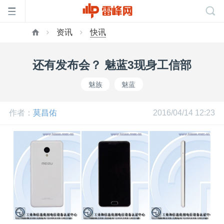
资讯
快讯
首
还有发布会？ 魅蓝3现身工信部
页
魅族
魅蓝
雷
作者：
莫昌佑
2016/04/14 12:23
峰
网
公