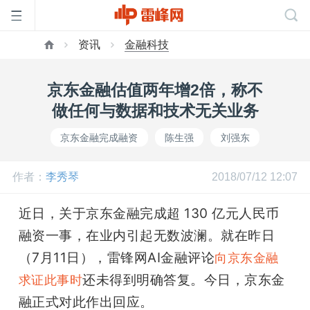
资讯
金融科技
首
京东金融估值两年增2倍，称不
页
做任何与数据和技术无关业务
京东金融完成融资
陈生强
刘强东
雷
作者：
李秀琴
2018/07/12 12:07
峰
近日，关于京东金融完成超 130 亿元人民币
网
融资一事，在业内引起无数波澜。就在昨日
（7月11日），雷锋网AI金融评论
向京东金融
公
还未得到明确答复。今日，京东金
求证此事时
融正式对此作出回应。