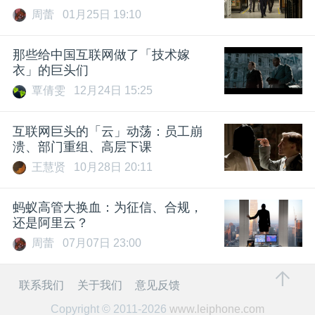
周蕾
01月25日 19:10
那些给中国互联网做了「技术嫁
衣」的巨头们
覃倩雯
12月24日 15:25
互联网巨头的「云」动荡：员工崩
溃、部门重组、高层下课
王慧贤
10月28日 20:11
蚂蚁高管大换血：为征信、合规，
还是阿里云？
周蕾
07月07日 23:00
联系我们
关于我们
意见反馈
Copyright © 2011-2026
www.leiphone.com