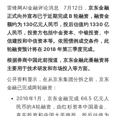
开
雷锋网AI金融评论消息   7月12日，
京东金融
正式向外宣布已于近期完成 B 轮融资，融资金
课
额约为 130亿元人民币，投后估值约 1330 亿
活
人民币，投资方包括中金资本、中银投资、中
信建投和中信资本等。依照惯例成交条件，此
动
轮融资预计将在 2018 年第三季度完成。
根据券商中国此前报道，京东金融此番融资将
中
主要用于技术研发和市场投入等方面。
心
公开资料显示，在从京东集团分拆之前，京东
金融已完成两轮融资：
GAIR
2016年1月，京东金融完成 66.5 亿元人
民币的A轮融资，由红杉资本中国基金、
专
嘉实投资和中国太平领投，投后估值为 