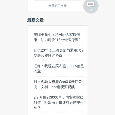
Evernote
当月热门文章
0
最新文章
美团王莆中：将AI融入家庭健
康，助力建设“15分钟医疗圈”
延长20年！上汽集团与通用汽车
签署合资续约协议
汪峰：我现在买衣服，80%都是
淘宝
阿里视频大模型Wan3.0开启公
测：文档、ppt也能变视频
2个月做到3000单，内贸卖家如
何借「轻出海」快速打开跨境生
意？