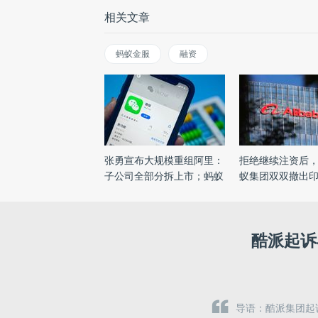
相关文章
蚂蚁金服
融资
张勇宣布大规模重组阿里：
拒绝继续注资后
子公司全部分拆上市；蚂蚁
蚁集团双双撤出
...
...
酷派起诉
导语：酷派集团起