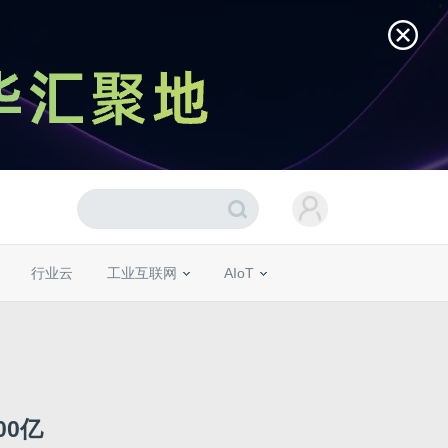
行业云
工业互联网
AIoT
00亿