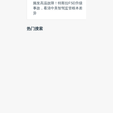
频发高温故障！特斯拉FSD升级
事故，看清中美智驾监管根本差
异
热门搜索
iPad
专利
社交网络
智能
地平线
黄仁勋
谷歌眼镜
酷派
创业者
Fintech
火山引擎