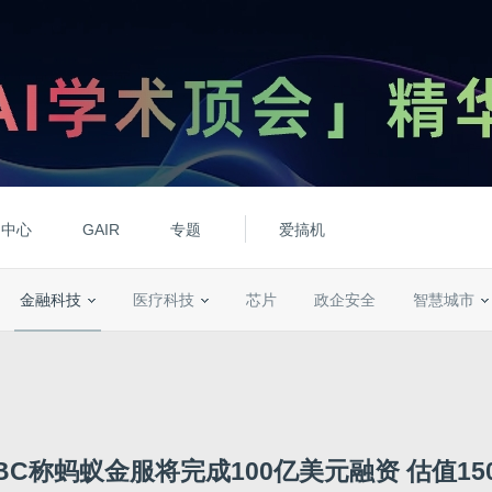
动中心
GAIR
专题
爱搞机
金融科技
医疗科技
芯片
政企安全
智慧城市
BC称蚂蚁金服将完成100亿美元融资 估值15