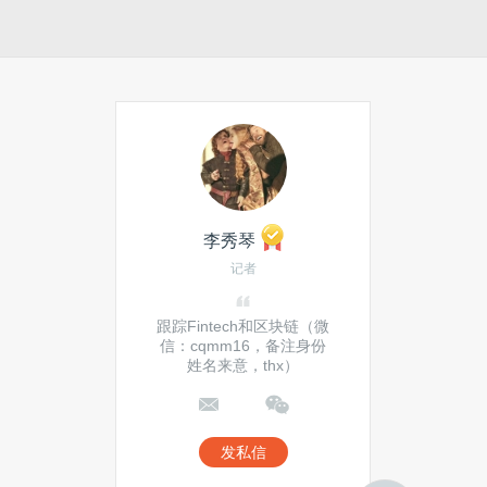
腾云 + 得助大模型平台联合解决
方案
对话泽拓科技赵伟：数据库公司
深陷的“自研军备竞赛”，用户真
的在意吗？
对话云器科技喻思成：AI助增云
湖仓需求
李秀琴
热门搜索
记者
大模型
云计算
福特
跟踪Fintech和区块链（微
信：cqmm16，备注身份
贾跃亭
槽点
夏普
姓名来意，thx）
共享单车
数据挖掘
美的
手机游戏
发私信