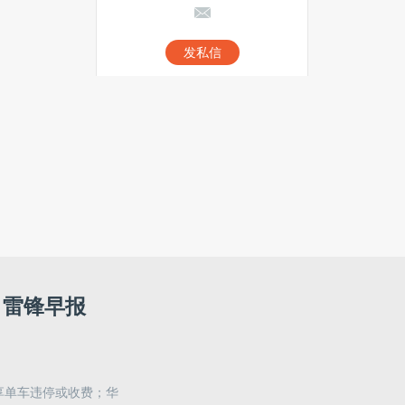
发私信
当月热门文章
最新文章
恒生电子首席科学家白硕：Agent
之难，无关算力、模型与平台丨
Agent价值创造十人谈①
10岁的网商银行，想用AI大模型
做千万小微企业的CFO
丨雷锋早报
对话Zilliz星爵：大模型会让向量
数据库沦为“花架子”吗？
中关村科金携手华为云，发布昇
享单车违停或收费；华