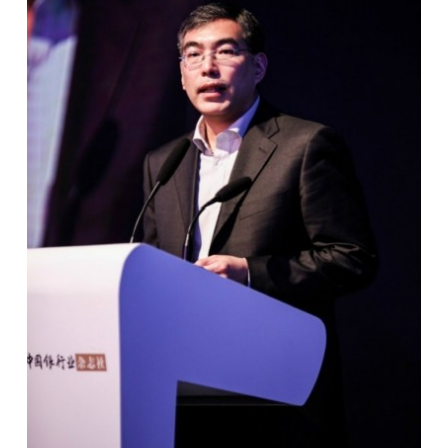
开
课
活
动
中
心
GAIR
专