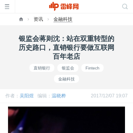
资讯
金融科技
首
银监会蒋则沈：站在双重转型的
页
历史路口，直销银行要做互联网
百年老店
雷
直销银行
银监会
Fintech
金融科技
峰
作者：
吴阳煜
编辑：
温晓桦
2017/12/07 19:07
网
公