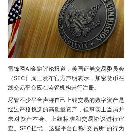
开
课
活
动
雷锋网AI金融评论报道，美国证券交易委员会
中
（SEC）周三发布官方声明表示，加密货币在
线交易平台应在监管机构进行注册。
心
尽管不少平台声称自己上线交易的数字资产是
GAIR
经过严格挑选的高质量资产，但事实上当局并
未对资产本身、上线标准和交易协议进行审
专
查。SEC担忧，这些平台自称“交易所”的行为