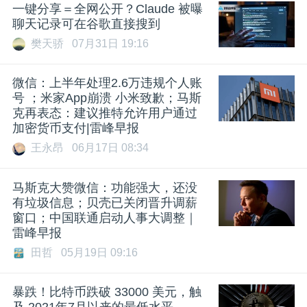
一键分享＝全网公开？Claude 被曝
聊天记录可在谷歌直接搜到
樊天骄
07月31日 19:16
微信：上半年处理2.6万违规个人账
号 ；米家App崩溃 小米致歉；马斯
克再表态：建议推特允许用户通过
加密货币支付|雷峰早报
王永昂
06月17日 08:34
马斯克大赞微信：功能强大，还没
有垃圾信息；贝壳已关闭晋升调薪
窗口；中国联通启动人事大调整｜
雷峰早报
田哲
05月19日 09:16
暴跌！比特币跌破 33000 美元，触