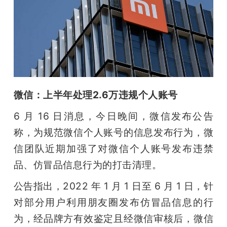
开
课
活
动
微信：上半年处理2.6万违规个人账号
6 月 16 日消息，今日晚间，微信发布公告
中
称，为规范微信个人账号的信息发布行为，微
信团队近期加强了对微信个人账号发布违禁
心
品、仿冒品信息行为的打击清理。
GAIR
公告指出，2022 年 1 月 1 日至 6 月 1 日，针
对部分用户利用朋友圈发布仿冒品信息的行
专
为，经品牌方有效鉴定且经微信审核后，微信