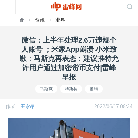
资讯
业界
首
微信：上半年处理2.6万违规个
页
人账号 ；米家App崩溃 小米致
歉；马斯克再表态：建议推特允
雷
许用户通过加密货币支付|雷峰
早报
峰
马斯克
特斯拉
推特
网
作者：
王永昂
2022/06/17 08:34
公