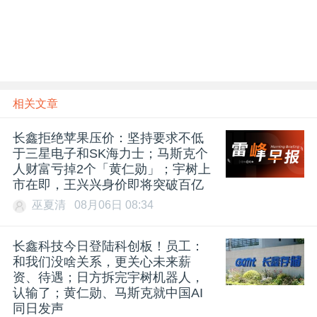
相关文章
长鑫拒绝苹果压价：坚持要求不低
于三星电子和SK海力士；马斯克个
人财富亏掉2个「黄仁勋」；宇树上
市在即，王兴兴身价即将突破百亿
巫夏清
08月06日 08:34
长鑫科技今日登陆科创板！员工：
和我们没啥关系，更关心未来薪
资、待遇；日方拆完宇树机器人，
认输了；黄仁勋、马斯克就中国AI
同日发声