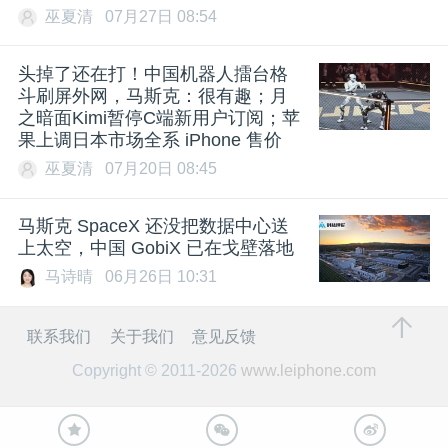
巫夏清
07月27日 08:54
头掉了还在打！中国机器人擂台格
斗刷屏外网，马斯克：很有趣；月
之暗面Kimi暂停C端新用户订阅；苹
果上调日本市场全系 iPhone 售价
巫夏清
07月20日 08:45
马斯克 SpaceX 还没把数据中心送
上太空，中国 GobiX 已在戈壁落地
马诗晴
06月26日 10:31
联系我们
关于我们
意见反馈
Copyright © 2011-2026
www.leiphone.com