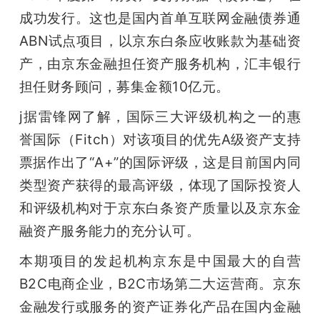
开
成功发行。这也是国内首单互联网金融债券通
ABN试点项目，以京东白条应收账款为基础资
课
产，由京东金融担任资产服务机构，汇丰银行
担任财务顾问，募集金额10亿元。
活
j据雷锋网了解，国际三大评级机构之一的惠
动
誉国际（Fitch）对该项目的优先A级资产支持
票据作出了“A+”的国际评级，这是目前国内同
中
类型资产获得的最高评级，体现了国际投资人
和评级机构对于京东白条资产质量以及京东金
心
融资产服务能力的充分认可。
本期项目的发起机构京东是中国最大的自营
GAIR
B2C电商企业，B2C市场第二大运营商。京东
专
金融发行或服务的资产证券化产品在国内金融