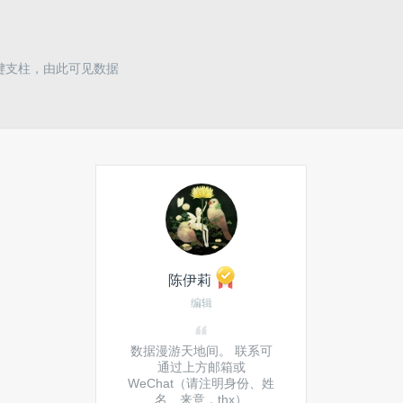
键支柱，由此可见数据
陈伊莉
编辑
数据漫游天地间。 联系可
通过上方邮箱或
WeChat（请注明身份、姓
名、来意，thx）