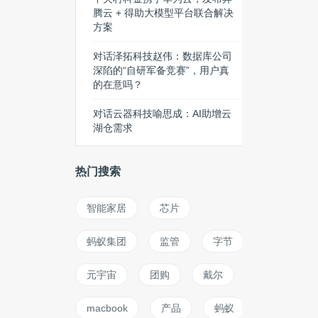
腾云 + 得助大模型平台联合解决
方案
对话泽拓科技赵伟：数据库公司
深陷的“自研军备竞赛”，用户真
的在意吗？
对话云器科技喻思成：AI助增云
湖仓需求
热门搜索
智能家居
芯片
蚂蚁集团
监管
字节
元宇宙
团购
戴尔
macbook
产品
蚂蚁