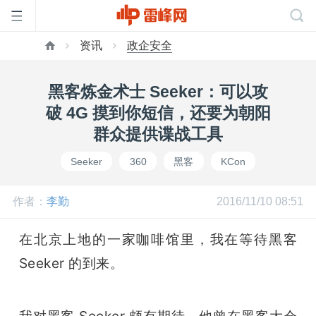
资讯
政企安全
首
黑客炼金术士 Seeker：可以攻
页
破 4G 摸到你短信，还要为朝阳
群众提供谍战工具
雷
Seeker
360
黑客
KCon
峰
作者：
李勤
2016/11/10 08:51
网
在北京上地的一家咖啡馆里，我在等待黑客 
Seeker 的到来。
公
我对黑客 Seeker 颇有期待。他曾在黑客大会 