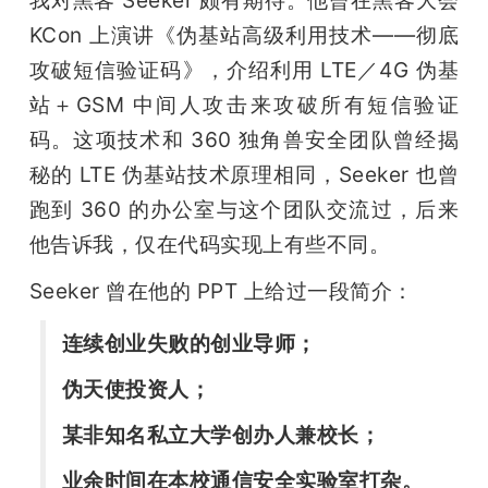
开
KCon 上演讲《伪基站高级利用技术——彻底
攻破短信验证码》，介绍利用 LTE／4G 伪基
课
站＋GSM 中间人攻击来攻破所有短信验证
活
码。这项技术和 360 独角兽安全团队曾经揭
秘的 LTE 伪基站技术原理相同，Seeker 也曾
动
跑到 360 的办公室与这个团队交流过，后来
他告诉我，仅在代码实现上有些不同。
中
Seeker 曾在他的 PPT 上给过一段简介：
心
连续创业失败的创业导师；
伪天使投资人；
GAIR
某非知名私立大学创办人兼校长；
专
业余时间在本校通信安全实验室打杂。