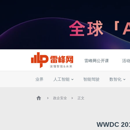
雷峰网公开课
活
业界
人工智能
智能驾驶
数智化
政企安全
正文
WWDC 2