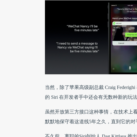
当然，除了苹果高级副总裁 Craig Fede
的 Siri 在开发者手中还会有无数种新
虽然开放第三方接口这种事情，在技术上看起来
默默地保守着这道线5年之久，直到它的对
不久前，离职的Siri创始人 Dag Kittlau