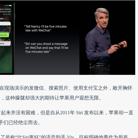
righi 在现场演示的发微信、搜索照片、使用支付宝之外，敞开胸怀
的玩法，这种朦胧却强大的期待让苹果用户遐想无限。
并没有困难，但是自从2011年 Siri 发布以来，苹果却一直
手们已经绝尘而去。
s 推出了号称“比Siri更好”的语音助手 Viv，目标明确地要作为所有