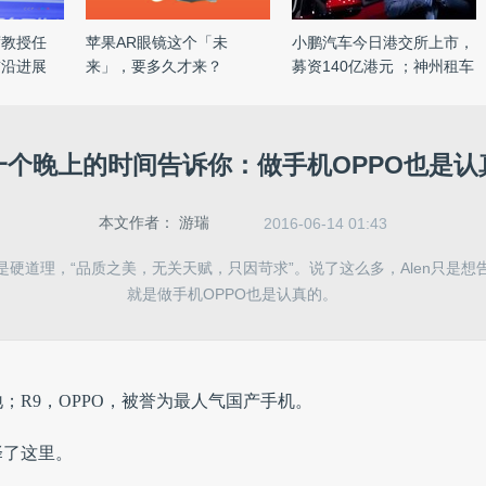
席教授任
苹果AR眼镜这个「未
小鹏汽车今日港交所上市，
前沿进展
来」，要多久才来？
募资140亿港元 ；神州租车
...
一个晚上的时间告诉你：做手机OPPO也是认
本文作者：
游瑞
2016-06-14 01:43
是硬道理，“品质之美，无关天赋，只因苛求”。说了这么多，Alen只是想
就是做手机OPPO也是认真的。
地；
R9，OPPO，被誉为最人气国产手机。
择了这里。