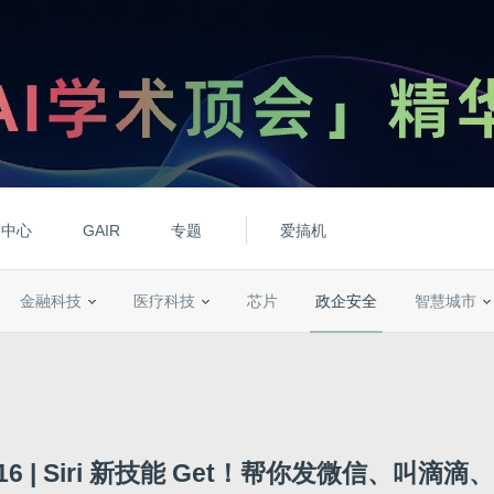
动中心
GAIR
专题
爱搞机
金融科技
医疗科技
芯片
政企安全
智慧城市
016 | Siri 新技能 Get！帮你发微信、叫滴