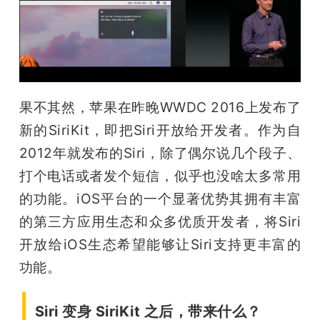
开
课
活
果不其然，苹果在昨晚WWDC 2016上发布了
新的SiriKit，即把Siri开放给开发者。作为自
动
2012年就发布的Siri，除了偶尔说几个段子、
中
打个电话或者发个短信，似乎也没啥太多常用
的功能。iOS平台的一个显著优势其拥有丰富
心
的第三方应用生态和众多优质开发者，将Siri
开放给iOS生态希望能够让Siri支持更丰富的
GAIR
功能。
|
专
Siri 变身 SiriKit 之后，带来什么？