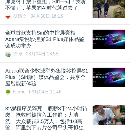
库克终于放下重担，Siri一句「我听
不懂」，苹果的AI时代就过去了
胡清文
04月30日 16:15
全球首款支持Siri的中控屏亮相：
Aqara集悦妙控屏S1 Plus媒体品鉴
会成功举办
徐陟
03月04日 18:55
Aqara联合少数派举办集悦妙控屏S1
Plus（Siri版）媒体品鉴会，共享全
屋智能新体验
Nemo
03月04日 11:46
32岁程序员猝死：底薪3千24小时待
岗，抢救时被拉入工作群；大清
洗！大众裁员3.5万人，包括1/3高
管；阿里旗下芯片公司平头哥拟独