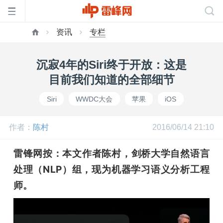
资讯
专栏
首
沉寂4年的Siri终于开放：这是
页
目前我们知道的全部细节
Siri
WWDC大会
苹果
iOS
雷
作者：
陈村
2016/06/14 21:10
峰
雷锋网按：本文作者陈村，剑桥大学自然语言
网
处理（NLP）组，现为机器学习语义分析工程
师。
公