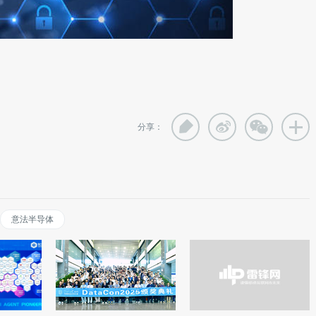
。
分享：
意法半导体