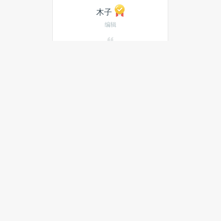
木子
编辑
~
发私信
当月热门文章
最新文章
当无人驾驶进入城市竞赛时代：
深圳与洛杉矶的隔空对弈
奇瑞长安东风集体入局，无人配
送是「真风口」还是「新泡