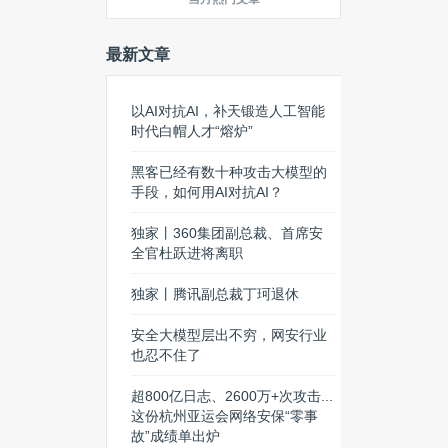
最新文章
以AI对抗AI，补天锻造人工智能
时代白帽人才“熔炉”
黑客已经有数十种攻击大模型的
手段，如何用AI对抗AI？
独家丨360集团副总裁、首席安
全官杜跃进将离职
独家丨腾讯副总裁丁珂退休
安全大模型层出不穷，网安行业
也忍不住了
超800亿日志、2600万+次攻击...
这份杭州亚运会网络安保“零事
故”成绩单出炉