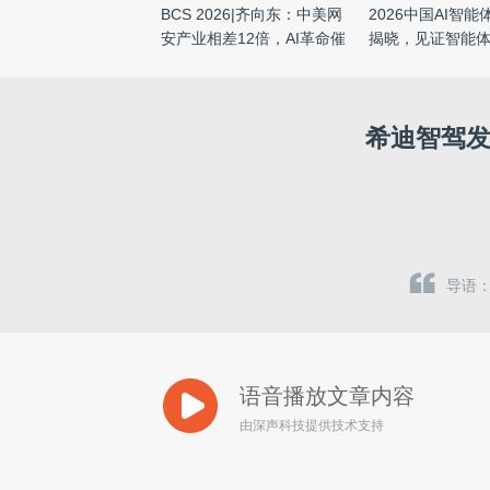
BCS 2026|齐向东：中美网
2026中国AI智
安产业相差12倍，AI革命催
揭晓，见证智能
生 ...
元 ...
希迪智驾发
导语：
语音播放文章内容
由深声科技提供技术支持