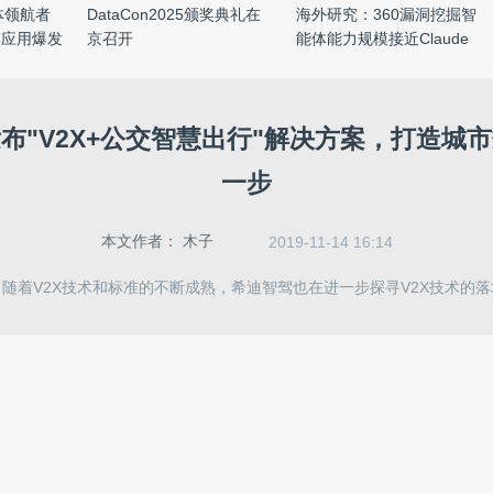
能体领航者
DataCon2025颁奖典礼在
海外研究：360漏洞挖掘智
体应用爆发
京召开
能体能力规模接近Claude
My ...
布"V2X+公交智慧出行"解决方案，打造城
一步
本文作者：
木子
2019-11-14 16:14
随着V2X技术和标准的不断成熟，希迪智驾也在进一步探寻V2X技术的