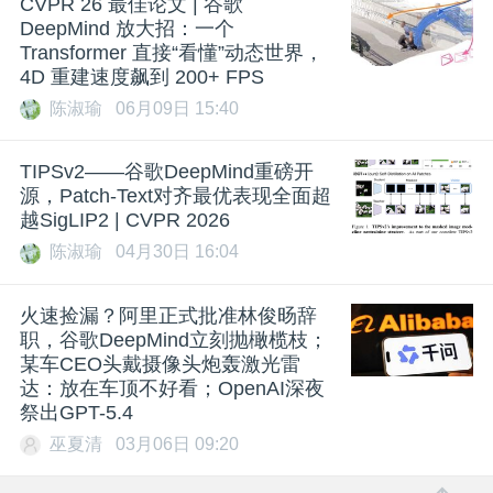
CVPR 26 最佳论文 | 谷歌
DeepMind 放大招：一个
Transformer 直接“看懂”动态世界，
4D 重建速度飙到 200+ FPS
陈淑瑜
06月09日 15:40
TIPSv2——谷歌DeepMind重磅开
源，Patch-Text对齐最优表现全面超
越SigLIP2 | CVPR 2026
陈淑瑜
04月30日 16:04
火速捡漏？阿里正式批准林俊旸辞
职，谷歌DeepMind立刻抛橄榄枝；
某车CEO头戴摄像头炮轰激光雷
达：放在车顶不好看；OpenAI深夜
祭出GPT-5.4
巫夏清
03月06日 09:20