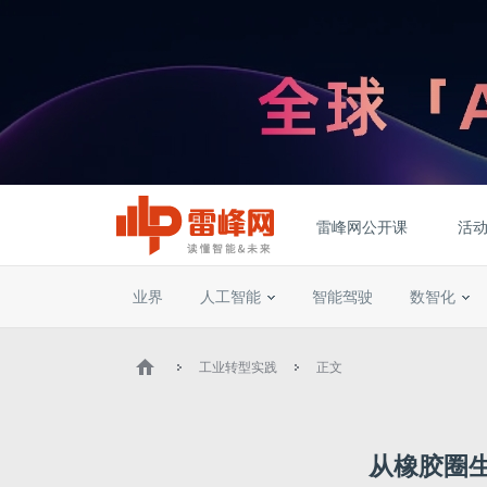
雷峰网公开课
活
业界
人工智能
智能驾驶
数智化
工业转型实践
正文
从橡胶圈