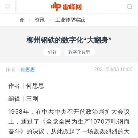
资讯
工业转型实践
首
柳州钢铁的数字化“大翻身”
页
钉钉
数字化转型
雷
作者：
何思思
2021/08/03 18:05
峰
作者丨何思思
编辑丨王刚
网
1958年，在中共中央召开的政治局扩大会议
公
上，通过了《全党全民为生产1070万吨钢而
奋斗》的决议，从此掀起了一场轰轰烈烈的大