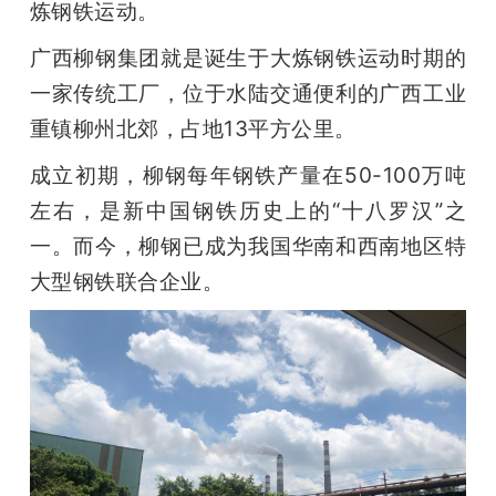
开
炼钢铁运动。
广西柳钢集团就是诞生于大炼钢铁运动时期的
课
一家传统工厂，位于水陆交通便利的广西工业
重镇柳州北郊，占地13平方公里。 
活
成立初期，柳钢每年钢铁产量在50-100万吨
动
左右，是新中国钢铁历史上的“十八罗汉”之
一。而今，柳钢已成为我国华南和西南地区特
中
大型钢铁联合企业。
心
GAIR
专