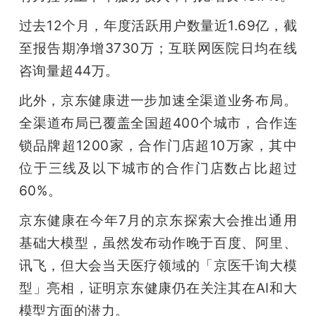
过去12个月，年度活跃用户数量近1.69亿，截
题
至报告期净增3730万；互联网医院日均在线
爱
咨询量超44万。
此外，京东健康进一步加速全渠道业务布局。
搞
全渠道布局已覆盖全国超400个城市，合作连
锁品牌超1200家，合作门店超10万家，其中
机
位于三线及以下城市的合作门店数占比超过
60%。
京东健康在今年7月的京东探索大会推出通用
基础大模型，虽然发布动作晚于百度、阿里、
讯飞，但大会当天医疗领域的「京医千询大模
型」亮相，证明京东健康仍在关注其在AI和大
模型方面的潜力。