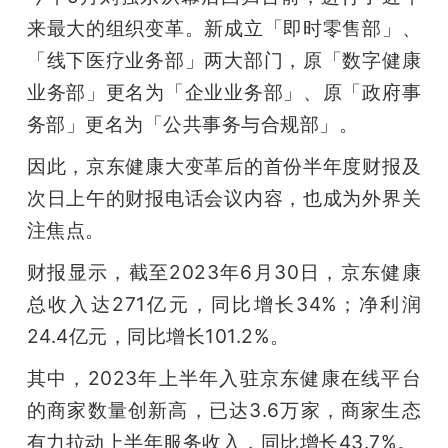
开
来最大的组织变革。新成立「即时零售部」、
「线下医疗业务部」两大部门，原「数字健康
课
业务部」更名为「企业业务部」、原「政府事
务部」更名为「公共事务与合规部」。
活
因此，京东健康大变革后的首份半年度财报及
动
次日上午的财报电话会议内容，也成为外界关
注焦点。
中
财报显示，截至2023年6月30日，京东健康
总收入达271亿元，同比增长34%；净利润
心
24.4亿元，同比增长101.2%。
GAIR
其中，2023年上半年入驻京东健康在线平台
的商家数量创新高，已达3.6万家，商家生态
专
有力拉动上半年服务收入，同比增长43.7%。