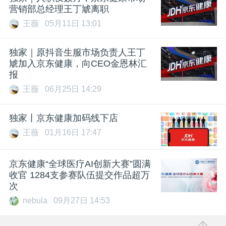
营销部总经理王丁虓离职
王薇
05月11日 13:01
独家｜原抖音生服市场负责人王丁
虓加入京东健康，向CEO金恩林汇
报
王薇
06月25日 14:29
独家丨京东健康加码线下店
王薇
01月16日 17:47
京东健康“全球医疗AI创新大赛”圆满
收官 1284支参赛队伍提交作品超万
次
nebula
09月27日 14:53