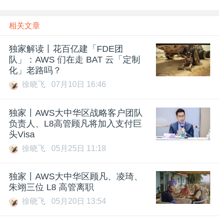
相关文章
独家解读丨花百亿建「FDE团
队」：AWS 们在走 BAT 云「定制
化」老路吗？
徐晓飞
07月10日 16:46
独家丨AWS大中华区战略客户团队
负责人、L8高管顾凡将加入支付巨
头Visa
徐晓飞
05月25日 11:18
独家丨AWS大中华区顾凡、凌琦、
朱翊三位 L8 高管离职
徐晓飞
05月20日 13:54