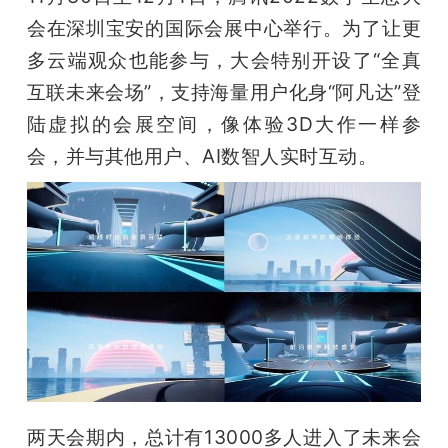
开
会在深圳宝安的国际会展中心举行。为了让更
多云端观众也能参与，大会特别开设了“全真
课
互联未来会场”，支持海量用户化身“阿凡达”登
陆虚拟的会展空间，像体验3D大作一样参
活
会，并与其他用户、AI数智人实时互动。
动
中
心
GAIR
专
两天会期内，总计有13000多人进入了未来会