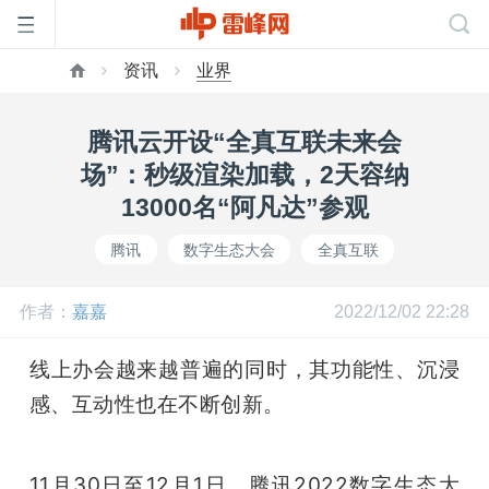
资讯
业界
首
腾讯云开设“全真互联未来会
页
场”：秒级渲染加载，2天容纳
13000名“阿凡达”参观
雷
腾讯
数字生态大会
全真互联
峰
作者：
嘉嘉
2022/12/02 22:28
网
线上办会越来越普遍的同时，其功能性、沉浸
感、互动性也在不断创新。
公
11月30日至12月1日，腾讯2022数字生态大