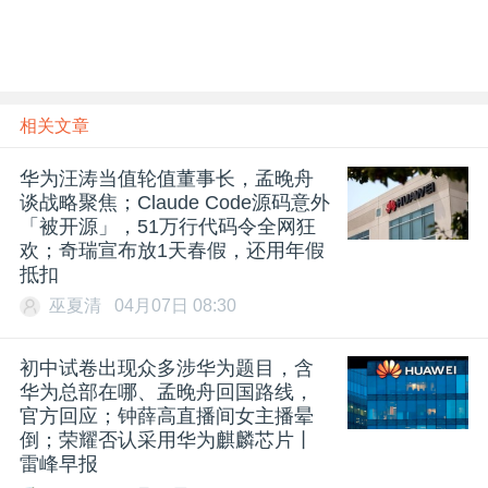
相关文章
华为汪涛当值轮值董事长，孟晚舟
谈战略聚焦；Claude Code源码意外
「被开源」，51万行代码令全网狂
欢；奇瑞宣布放1天春假，还用年假
抵扣
巫夏清
04月07日 08:30
初中试卷出现众多涉华为题目，含
华为总部在哪、孟晚舟回国路线，
官方回应；钟薛高直播间女主播晕
倒；荣耀否认采用华为麒麟芯片丨
雷峰早报