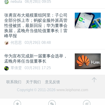
nebula
06月28日 09:05
张勇宣布大规模重组阿里：子公司
全部分拆上市；蚂蚁金服外派高管
性侵被抓，最新回应；华为董事会
换届，孟晚舟当值轮值董事长丨雷
峰早报
何思思
03月29日 08:48
华为宣布完成新一届董事会选举，
孟晚舟将任当值董事长
覃倩雯
03月28日 17:25
联系我们
关于我们
意见反馈
Copyright © 2011-2026
www.leiphone.com