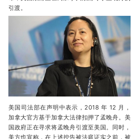
开
引渡。
课
活
动
中
心
美国司法部在声明中表示，2018 年 12 月，
GAIR
加拿大官方基于加拿大法律扣押了孟晚舟。美
国政府正在寻求将孟晚舟引渡至美国。同时，
专
美方也宣称，在上述控告被法庭证实之前，被