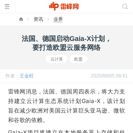
资讯
业界
首
法国、德国启动Gaia-X计划，
页
要打造欧盟云服务网络
云计算
欧盟
雷
作者：
王金旺
2020/06/05 08:41
峰
雷锋网消息，法国、德国周四表示，将大力支
网
持建立云计算生态系统计划Gaia-X，该计划
旨在减少欧洲对美国云计算巨头亚马逊、微软
公
和谷歌的依赖。
Gaia-X项目将建立在本地服务器上存储和处