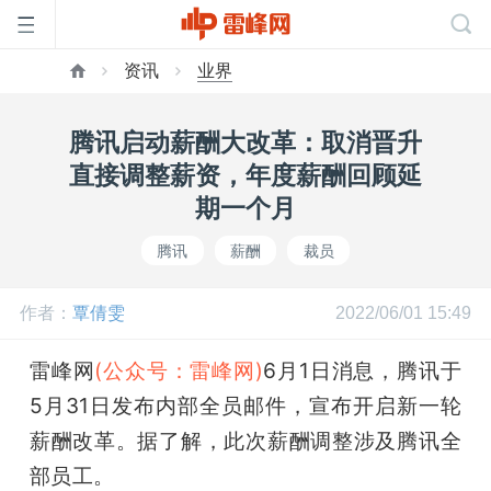
资讯
业界
首
腾讯启动薪酬大改革：取消晋升
页
直接调整薪资，年度薪酬回顾延
期一个月
雷
腾讯
薪酬
裁员
峰
作者：
覃倩雯
2022/06/01 15:49
网
雷峰网
(公众号：雷峰网)
6月1日消息，腾讯于
5月31日发布内部全员邮件，宣布开启新一轮
公
薪酬改革。据了解，此次薪酬调整涉及腾讯全
部员工。