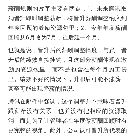
开
薪酬规则的改革主要有两点，1、未来腾讯取
消晋升即时调整薪酬，将晋升薪酬调整纳入到
课
年度回顾的激励资源包里；2、今年年度薪酬
回顾从6月改为7月，往后延一个月。
活
也就是说，晋升后的薪酬调整幅度，与员工晋
动
升后的绩效直接挂钩，且这部分薪酬体现在激
励的资源包里，而不是包含在每个月的工资
中
里。绩效不好的情况下，升职后可能不涨薪，
甚至可能出现降薪的情况。
心
腾讯在邮件中强调，这个调整并不意味着晋升
GAIR
跟薪酬没有关系，也并没有把相应的资源取
消，而是为了让管理者在年度做薪酬回顾时有
专
更完整的视角。此外，公司认可晋升所代表的