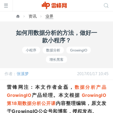
资讯
业界
首
如何用数据分析的方法，做好一
页
款小程序？
小程序
数据分析
GrowingIO
雷
增长黑客
峰
作者：
张溪梦
2017/01/17 10:45
网
雷锋网注：本文作者金磊，
数据分析产品
产品经理。本文根据 
GrowingIO
GrowingIO 
公
内容整理编辑，原文发
第18期数据分析公开课
于GrowingIO公众号和博客，授权发布。