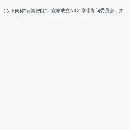
司（以下简称“云阙智能”）宣布成立AIGC学术顾问委员会，并
文教授、北京大学新闻与传播学院博士生导师胡泳教授、北京师
旦大学新闻学院副院长周葆华教授、广州大学新闻与传播学院博
委员会顾问。
新方法论的融合，探索AIGC时代跨界融合人才孵化模式，整合
以及云阙智能的市场实践和技术研发能力，共同推动生成式人工
的机遇与挑战。随着互联网和社交媒体的普及，内容创作和分发
性化推荐、多模态内容生成、虚拟助手、数字人等领域展现出巨
年，超过80%的企业将采用生成式人工智能技术。
同时，高质量内容及评估体系缺失、数据安全风险、业务流程复
统方法论逐渐失效、跨界融合人才短缺等问题普遍存在，产业