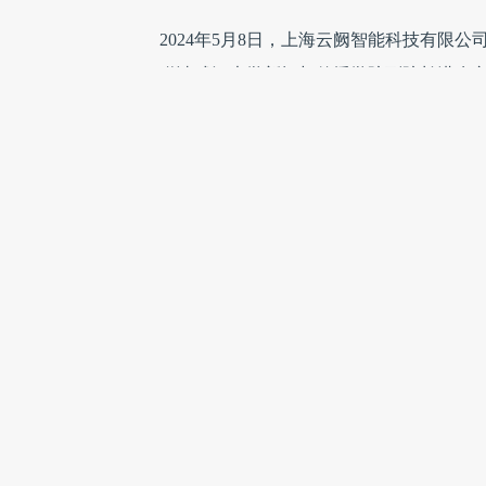
2024年5月8日，上海云阙智能科技有限公
邀请武汉大学新闻与传播学院副院长洪杰
范大学新闻传播学院院长张洪忠教授、复
士生导师邹军教授等五大顶尖高校学者任
委员会将致力于推动AIGC技术与营销传播
顶尖高校的理论研究能力、人才培养能力
智能行业的发展。
目前，AIGC营销传播正面临着前所未有
的速度与规模日益增长，AIGC技术在个
大潜力。据Gartner机构预测，到2026
技术发展日新月异，市场需求急速增长的
杂、技术应用门槛过高、商业交付难、传