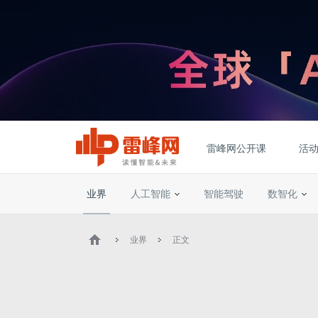
雷峰网公开课
活
业界
人工智能
智能驾驶
数智化
业界
正文