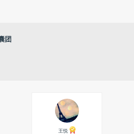
囊团
王悦