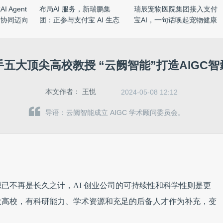
 Agent
布局AI 服务，新瑞鹏集
瑞辰宠物医院集团接入支付
端协同迈向
团：正参与支付宝 AI 生态
宝AI，一句话唤起宠物健康
适配 ...
...
手五大顶尖高校教授 “云阙智能”打造AIGC智
本文作者：
王悦
2024-05-08 12:12
导语：云阙智能成立 AIGC 学术顾问委员会。
已不再是长久之计，AI 创业公司的可持续性和科学性则是更
大高校，有科研能力、学术资源和充足的后备人才作为补充，变