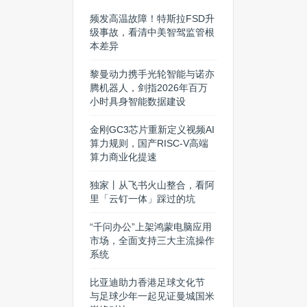
频发高温故障！特斯拉FSD升
级事故，看清中美智驾监管根
本差异
黎曼动力携手光轮智能与诺亦
腾机器人，剑指2026年百万
小时具身智能数据建设
金刚GC3芯片重新定义视频AI
算力规则，国产RISC-V高端
算力商业化提速
独家丨从飞书火山整合，看阿
里「云钉一体」踩过的坑
“千问办公”上架鸿蒙电脑应用
市场，全面支持三大主流操作
系统
比亚迪助力香港足球文化节
与足球少年一起见证曼城国米