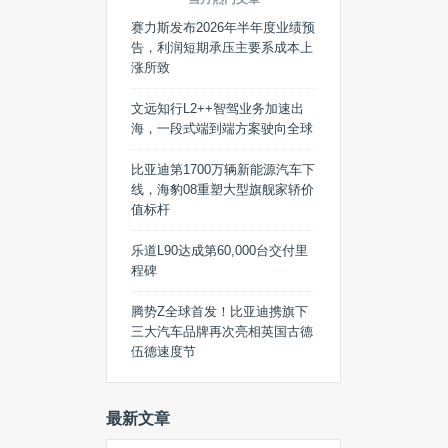
赛力斯发布2026年半年度业绩预
告，利润短期承压主要系成本上
涨所致
文远知行L2++智驾业务加速出
海，一段式端到端方案驶向全球
比亚迪第1700万辆新能源汽车下
线，海豹08重塑大型旗舰家轿价
值标杆
乐道L90达成第60,000台交付里
程碑
腾势Z全球首发！比亚迪携旗下
三大汽车品牌再次亮相英国古德
伍德速度节
最新文章