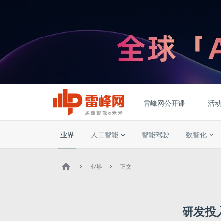
雷峰网公开课
活
业界
人工智能
智能驾驶
数智化
业界
正文
研发投