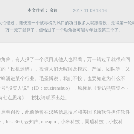
本文作者：
金红
2017-11-09 18:16
太怕错过，随便投一个被标榜为风口的项目很多人就跟着投，觉得第一轮
万一死了就算了，但错过了一个独角兽可能今年就没第二个了。
独角兽，有人投了一个项目其他人也跟着，万一错过了就很难回
直的「投机迷醉」，投资人们无暇顾及模式、产品、团队等，又
窝蜂涌进某个行业。毛圣博说，我们不投，也要知道为什么不
人说”（ID：touzirenshuo），原标题《
专访熊猫资本 ·
我有七点思考
》，授权请联系出处。
加入启明创投，此前他曾在汉略信息技术和美国飞康软件担任软件
nsta360, 云知声, oneapm，小米科技，同盾科技，小蚁科