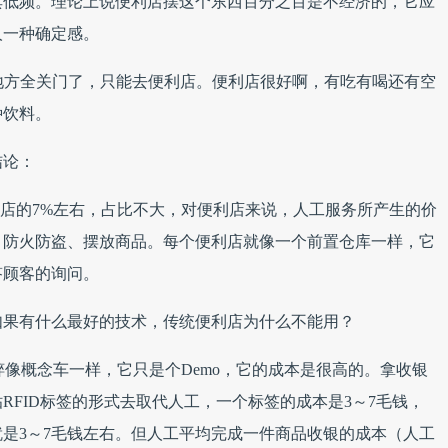
其低频。理论上说便利店摆这个东西百分之百是不经济的，它应
人一种确定感。
地方全关门了，只能去便利店。便利店很好啊，有吃有喝还有空
种饮料。
结论：
便利店的7%左右，占比不大，对便利店来说，人工服务所产生的价
，防火防盗、摆放商品。每个便利店就像一个前置仓库一样，它
答顾客的询问。
如果有什么最好的技术，传统便利店为什么不能用？
纯粹像概念车一样，它只是个Demo，它的成本是很高的。拿收银
RFID标签的形式去取代人工，一个标签的成本是3～7毛钱，
是3～7毛钱左右。但人工平均完成一件商品收银的成本（人工