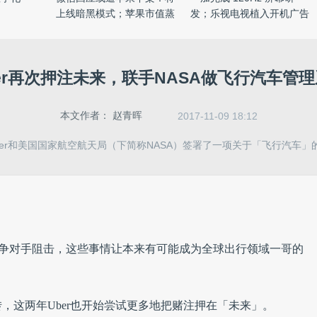
上线暗黑模式；苹果市值蒸
发；乐视电视植入开机广告
...
被起 ...
er再次押注未来，联手NASA做飞行汽车管
本文作者：
赵青晖
2017-11-09 18:12
ber和美国国家航空航天局（下简称NASA）签署了一项关于「飞行汽车」
t等竞争对手阻击，这些事情让本来有可能成为全球出行领域一哥的
，这两年Uber也开始尝试更多地把赌注押在「未来」。