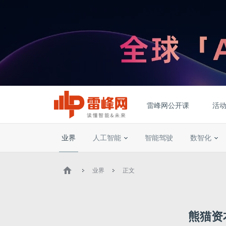
雷峰网公开课
活
业界
人工智能
智能驾驶
数智化
业界
正文
熊猫资