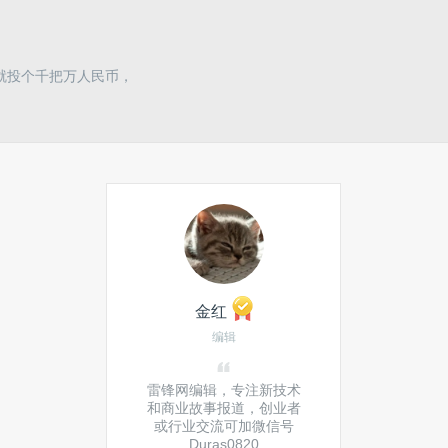
就投个千把万人民币，
金红
编辑
雷锋网编辑，专注新技术
和商业故事报道，创业者
或行业交流可加微信号
Duras0820