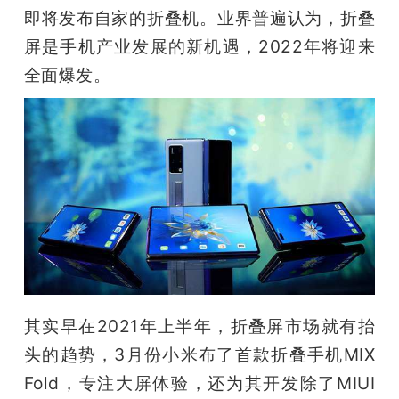
开
即将发布自家的折叠机。业界普遍认为，折叠
屏是手机产业发展的新机遇，2022年将迎来
课
全面爆发。
活
动
中
心
GAIR
其实早在2021年上半年，折叠屏市场就有抬
头的趋势，3月份小米布了首款折叠手机MIX 
专
Fold，专注大屏体验，还为其开发除了MIUI 