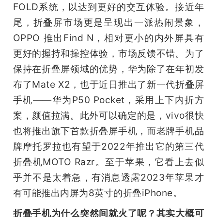
FOLD系统，以达到更好的交互体验。接近年
题
尾，折叠屏市场更是呈现出一派热闹景象，
OPPO 推出Find N，相对更小的内外屏具有
爱
更好的握持和操控体验，市场反馈不错。为了
保持在折叠屏领域的优势，华为除了在年初发
搞
布了Mate X2，也于近日推出了新一代折叠屏
手机——华为P50 Pocket，采用上下内折方
机
案，颜值拉满。此外可以确定的是，vivo很快
也将推出旗下首款折叠屏手机，而老牌手机品
牌摩托罗拉也有望于2022年推出它的第三代
折叠机MOTO Razr。至于苹果，它看上去似
乎并不是太着急，有消息透露2023年苹果才
有可能推出内屏为8英寸的折叠iPhone。
折叠手机为什么突然间就火了呢？其实大概可