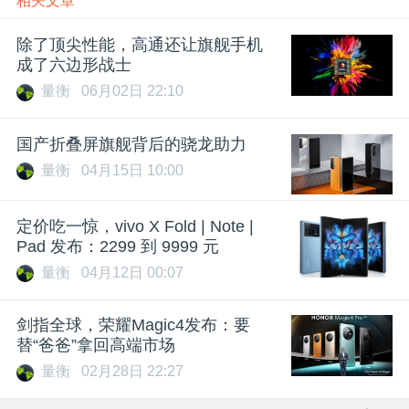
相关文章
除了顶尖性能，高通还让旗舰手机
成了六边形战士
量衡
06月02日 22:10
国产折叠屏旗舰背后的骁龙助力
量衡
04月15日 10:00
定价吃一惊，vivo X Fold | Note |
Pad 发布：2299 到 9999 元
量衡
04月12日 00:07
剑指全球，荣耀Magic4发布：要
替“爸爸”拿回高端市场
量衡
02月28日 22:27