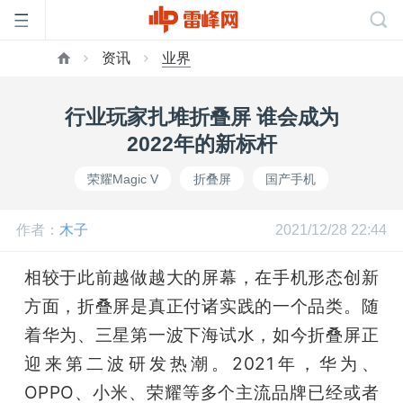
资讯
业界
首
行业玩家扎堆折叠屏 谁会成为
页
2022年的新标杆
荣耀Magic V
折叠屏
国产手机
雷
作者：
木子
2021/12/28 22:44
峰
相较于此前越做越大的屏幕，在手机形态创新
网
方面，折叠屏是真正付诸实践的一个品类。随
着华为、三星第一波下海试水，如今折叠屏正
公
迎来第二波研发热潮。2021年，华为、
OPPO、小米、荣耀等多个主流品牌已经或者