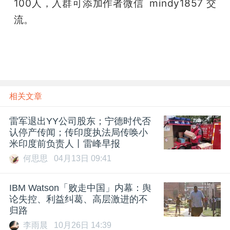
100人，入群可添加作者微信  mindy1857 交
流。
相关文章
雷军退出YY公司股东；宁德时代否
认停产传闻；传印度执法局传唤小
米印度前负责人丨雷峰早报
何思思
04月13日 09:41
IBM Watson「败走中国」内幕：舆
论失控、利益纠葛、高层激进的不
归路
李雨晨
10月26日 14:39