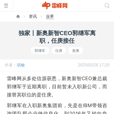
资讯
业界
首
独家丨新奥新智CEO郭继军离
页
职，任庚接任
郭继军
任庚
新奥
雷
作者：
胡敏
2025/02/28 17:20
峰
雷峰网从多处信源获悉，新奥新智CEO兼总裁
网
郭继军于近期离职，目前暂未入职新公司，而
接替其职位的是任庚。
公
郭继军在入职新奥集团前，先是在IBM带领咨
询团队帮企业做信息化，到2016年又转向负