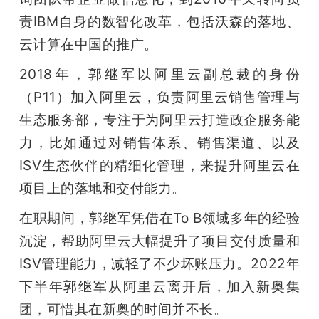
开
责IBM自身的数智化改革，包括沃森的落地、
云计算在中国的推广。
课
2018年，郭继军以阿里云副总裁的身份
活
（P11）加入阿里云，负责阿里云销售管理与
生态服务部，专注于为阿里云打造政企服务能
动
力，比如通过对销售体系、销售渠道、以及
ISV生态伙伴的精细化管理，来提升阿里云在
中
项目上的落地和交付能力。
心
在职期间，郭继军凭借在To B领域多年的经验
沉淀，帮助阿里云大幅提升了项目交付质量和
GAIR
ISV管理能力，减轻了不少坏账压力。2022年
下半年郭继军从阿里云离开后，加入新奥集
专
团，可惜其在新奥的时间并不长。