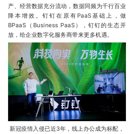
开
产、经营数据充分流动，数据同频为千行百业
降本增效。钉钉在原有PaaS基础上，做
课
BPaaS（Business PaaS），钉钉的生态开
放，给企业数字化服务商带来更多机遇。
活
动
中
心
GAIR
专
新冠疫情入侵已近3年，线上办公成为标配，