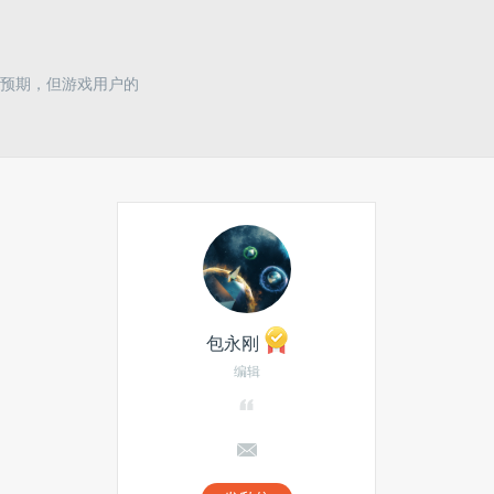
预期，但游戏用户的
包永刚
编辑