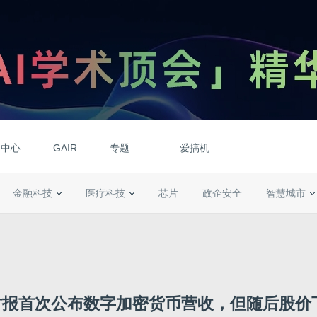
动中心
GAIR
专题
爱搞机
金融科技
医疗科技
芯片
政企安全
智慧城市
报首次公布数字加密货币营收，但随后股价下