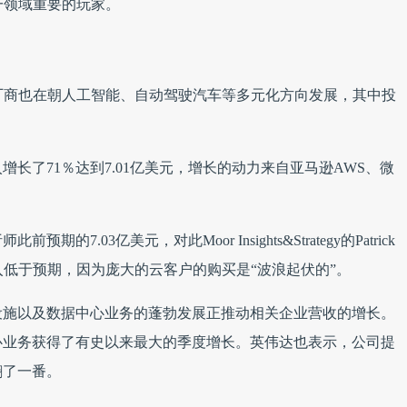
一领域重要的玩家。
厂商也在朝人工智能、自动驾驶汽车等多元化方向发展，其中投
长了71％达到7.01亿美元，增长的动力来自亚马逊AWS、微
.03亿美元，对此Moor Insights&Strategy的Patrick
收入低于预期，因为庞大的云客户的购买是“波浪起伏的”。
设施以及数据中心业务的蓬勃发展正推动相关企业营收的增长。
心业务获得了有史以来最大的季度增长。英伟达也表示，公司提
翻了一番。