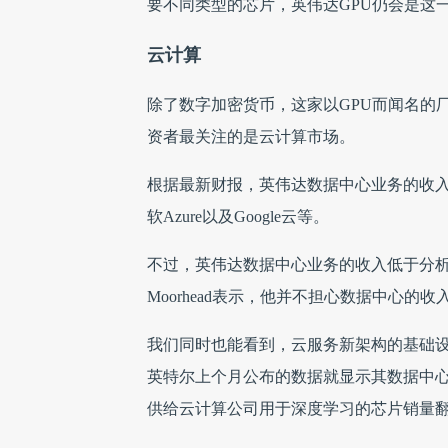
要不同类型的芯片，英伟达GPU仍会是这
云计算
除了数字加密货币，这家以GPU而闻名的
资者最关注的是云计算市场。
根据最新财报，英伟达数据中心业务的收入增
软Azure以及Google云等。
不过，英伟达数据中心业务的收入低于分析师此前预期的7
Moorhead表示，他并不担心数据中心的
我们同时也能看到，云服务新架构的基础
英特尔上个月公布的数据就显示其数据中
供给云计算公司用于深度学习的芯片销量