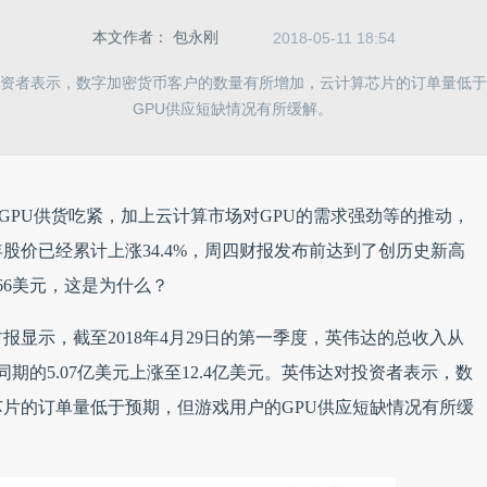
本文作者：
包永刚
2018-05-11 18:54
投资者表示，数字加密货币客户的数量有所增加，云计算芯片的订单量低于
GPU供应短缺情况有所缓解。
）的GPU供货吃紧，加上云计算市场对GPU的需求强劲等的推动，
股价已经累计上涨34.4%，周四财报发布前达到了创历史新高
.66美元，这是为什么？
显示，截至2018年4月29日的第一季度，英伟达的总收入从
年同期的5.07亿美元上涨至12.4亿美元。英伟达对投资者表示，数
片的订单量低于预期，但游戏用户的GPU供应短缺情况有所缓