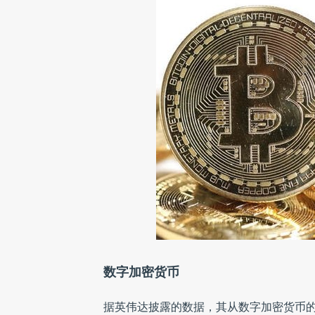
数字加密货币
据英伟达披露的数据，其从数字加密货币的芯