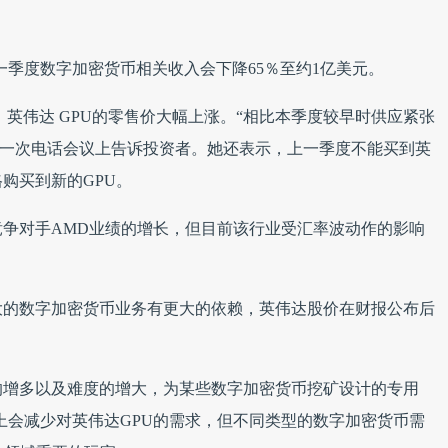
，预计下一季度数字加密货币相关收入会下降65％至约1亿美元。
英伟达 GPU的零售价大幅上涨。“相比本季度较早时供应紧张
ss在一次电话会议上告诉投资者。她还表示，上一季度不能买到英
购买到新的GPU。
争对手AMD业绩的增长，但目前该行业受汇率波动作的影响
大的数字加密货币业务有更大的依赖，英伟达股价在财报公布后
的增多以及难度的增大，为某些数字加密货币挖矿设计的专用
度上会减少对英伟达GPU的需求，但不同类型的数字加密货币需