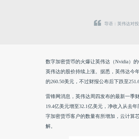
导语：英伟达对
数字加密货币的火爆让英伟达（Nvidia
英伟达的股价持续上涨。据悉，英伟达今年
的260.50美元，不过财报公布后下跌至251
雷锋网消息，英伟达周四发布的最新一季财报
19.4亿美元增至32.1亿美元，净收入从去
字加密货币客户的数量有所增加，云计算芯
解。