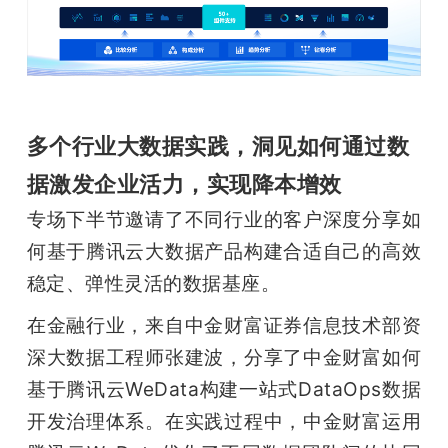
多个行业大数据实践，洞见如何通过数
据激发企业活力，实现降本增效
专场下半节邀请了不同行业的客户深度分享如
何基于腾讯云大数据产品构建合适自己的高效
稳定、弹性灵活的数据基座。
在金融行业，来自中金财富证券信息技术部资
深大数据工程师张建波，分享了中金财富如何
基于腾讯云WeData构建一站式DataOps数据
开发治理体系。在实践过程中，中金财富运用