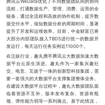
腾讯云WeData优化了不同数据团队间的协同
流程，打通数据生产、管理、消费、运营的全
链条，通过全流程和高效的协作机制，提升数
据交付水平，缩短数据分析的周期时间，显著
提升了开发和运维效率。目前，中金财富已将
大部分内部团队接入TBDS进行统一的数据开
发运行，每天运行任务实例近11000个。
在泛娱行业，趣丸携手腾讯云大数据加速大数
据平台云原生演进。趣丸作为一家集兴趣社
交、电竞、互娱于一体的创新型科技集团，需
要一套强大的大数据平台支撑集团整体业务。
在建设大数据平台过程中，趣丸大数据团队面
临着资源不互补、版本发布复杂、资源有瓶
颈、弹性能力弱等一系列痛点。基于此情况，