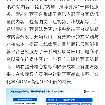
讯独有内容，提供“内容+推荐算法”一体化服
务。智能推荐平台集成了腾讯内部平台百亿流
量的内容，包含图文、短视频、小视频等，并
通过智能推荐算法为客户多种终端平台提供精
准内容分发，开箱即用，有效降低独立采购与
对接成本，提高上线效率。目前腾讯云智能推
荐平台已经服务了一系列互联网应用、电商平
台以及传统媒体客户，与客户自建推荐算法相
比，均在提升核心指标和降低成本上有显著效
果，在实际客户案例中达到了商品点击率、转
化率和GMV高达10-20倍的增长。