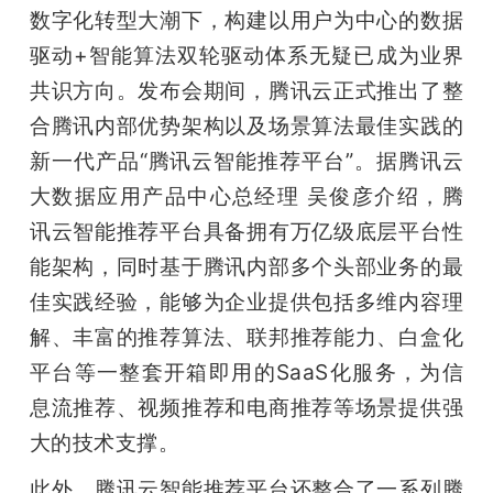
数字化转型大潮下，构建以用户为中心的数据
驱动+智能算法双轮驱动体系无疑已成为业界
共识方向。发布会期间，腾讯云正式推出了整
合腾讯内部优势架构以及场景算法最佳实践的
新一代产品“腾讯云智能推荐平台”。据腾讯云
大数据应用产品中心总经理 吴俊彦介绍，腾
讯云智能推荐平台具备拥有万亿级底层平台性
能架构，同时基于腾讯内部多个头部业务的最
佳实践经验，能够为企业提供包括多维内容理
解、丰富的推荐算法、联邦推荐能力、白盒化
平台等一整套开箱即用的SaaS化服务，为信
息流推荐、视频推荐和电商推荐等场景提供强
大的技术支撑。
此外，腾讯云智能推荐平台还整合了一系列腾