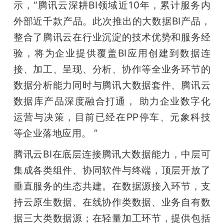
示，“腾讯云深耕BI领域近10年，累计服务内
外部近千款产品。此次推出的大数据BI产品，
整合了腾讯云在行业沉淀的技术优势和服务经
验，将为企业提供覆盖BI应用创建到数据连
接、加工、呈现、分析、协作等全业务环节的
数据分析能力同时与腾讯大数据套件、腾讯云
数据库产品深度融合打通， 助力企业数字化
运营与决策，目前已经在PP停车、元象科技
等企业落地应用。 ”
腾讯云BI在底层连接腾讯大数据能力，中层可
集成各类组件、协同软件与终端，顶层开放了
垂直服务的生态共建。在数据源接入环节，支
持云原生数据、在线协作类数据、业务自有数
据三大类数据源；在轻量加工环节，提供包括