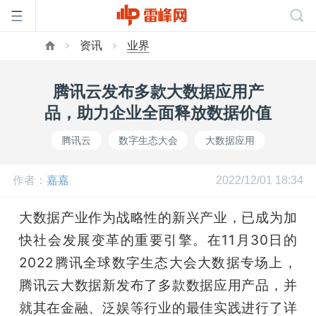
资讯
业界
首
腾讯云发布多款大数据应用产
页
品，助力企业全面释放数据价值
腾讯云
数字生态大会
大数据应用
雷
作者：
嘉嘉
2022/12/01 18:34
峰
大数据产业作为战略性的新兴产业，已成为加
网
快社会发展变革的重要引擎。在11月30日的
2022腾讯全球数字生态大会大数据专场上，
公
腾讯云大数据新发布了多款数据应用产品，并
就其在金融、泛娱等行业的最佳实践进行了详