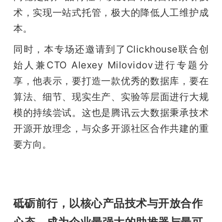
术，实现一站式托管，极大的降低人工维护成
本。
同时，本专场还邀请到了Clickhouse联合创
始人兼CTO Alexey Milovidov进行专题分
享，他表示，要打造一款优秀的数据库，要在
算法、细节、现实生产、实验等层面进行大规
模的持续尝试。这也是腾讯云大数据秉承技术
开源开放理念，与众多开源社区合作共建的重
要方向。
砥砺前行，以核心产品技术与开放合作
心态，成为企业最强大的助推器与最可