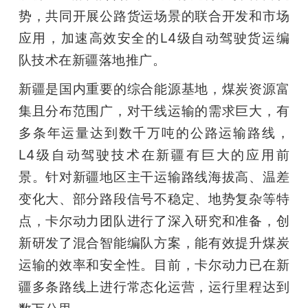
开
势，共同开展公路货运场景的联合开发和市场
应用，加速高效安全的L4级自动驾驶货运编
课
队技术在新疆落地推广。
活
新疆是国内重要的综合能源基地，煤炭资源富
集且分布范围广，对干线运输的需求巨大，有
动
多条年运量达到数千万吨的公路运输路线，
L4级自动驾驶技术在新疆有巨大的应用前
中
景。针对新疆地区主干运输路线海拔高、温差
变化大、部分路段信号不稳定、地势复杂等特
心
点，卡尔动力团队进行了深入研究和准备，创
新研发了混合智能编队方案，能有效提升煤炭
GAIR
运输的效率和安全性。目前，卡尔动力已在新
疆多条路线上进行常态化运营，运行里程达到
专