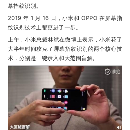
开
幕指纹识别。
2019 年 1 月 16 日，小米和 OPPO 在屏幕指
课
纹识别技术上都更进了一步。
活
上午，小米总裁林斌在微博上表示，小米花了
大半年时间攻克了屏幕指纹识别的两个核心技
动
术，分别是一键录入和大范围盲解。
中
心
GAIR
专