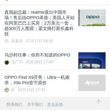
真我副总裁：realme退出中国市
场！售后由OPPO承接；美国人开始
在阿里巴巴上买房：2万美元一套，
超300万人围观；梁文锋打新长鑫科
技
巫夏清
07月17日 08:36
乌沙村往事：你所不知道的OPPO
马广宇
05月26日 17:40
OPPO Find X9开售：Ultra一机难
求，X9s Pro坚守原价
於
04月24日 17:42
联系我们
关于我们
意见反馈