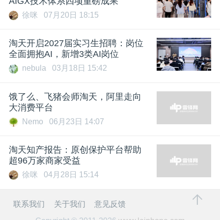
AIGX技术体系四项重磅成果
徐咪
07月20日 18:15
淘天开启2027届实习生招聘：岗位
全面拥抱AI，新增3类AI岗位
nebula
03月18日 15:42
饿了么、飞猪会师淘天，阿里走向
大消费平台
Nemo
06月23日 14:07
淘天知产报告：原创保护平台帮助
超96万家商家受益
徐咪
04月28日 15:14
联系我们
关于我们
意见反馈