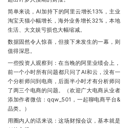
开
简单来说，AI加持下的阿里云增长13%，主业
课
淘宝天猫小幅增长，海外业务增长32%，本地
生活、大文娱亏损也大幅缩减。
活
数据固然令人惊喜，但接下来发生的一幕，则
值得深思。
动
一些投资人观察到：在当晚的阿里业绩会上，
中
前一个小时所有问题都只问了AI和云，没有一
个分析师问到电商，后面半小时才有分析师问
心
了两三个电商的问题。（欢迎广大电商从业者
添加作者微信：qqw_501，一起聊电商平台&
GAIR
品类。）
用圈内人的话来说：这场财报会议，基本就是
专