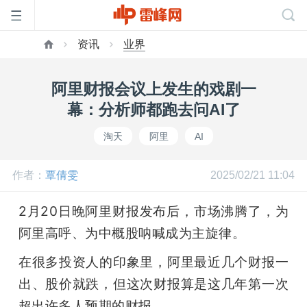
资讯
业界
首
阿里财报会议上发生的戏剧一
页
幕：分析师都跑去问AI了
淘天
阿里
AI
雷
作者：
覃倩雯
2025/02/21 11:04
峰
2月20日晚阿里财报发布后，市场沸腾了，为
网
阿里高呼、为中概股呐喊成为主旋律。
在很多投资人的印象里，阿里最近几个财报一
公
出、股价就跌，但这次财报算是这几年第一次
超出许多人预期的财报。