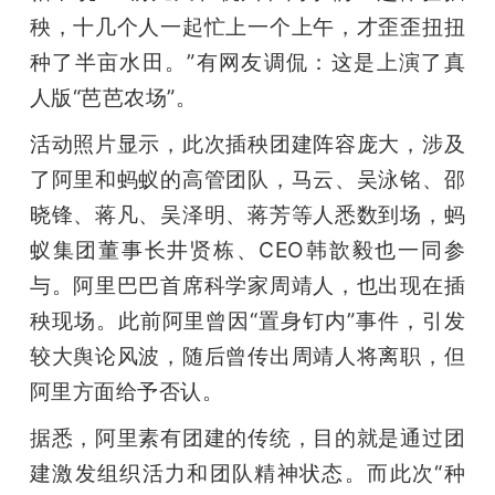
秧，十几个人一起忙上一个上午，才歪歪扭扭
种了半亩水田。”有网友调侃：这是上演了真
人版“芭芭农场”。
活动照片显示，此次插秧团建阵容庞大，涉及
了阿里和蚂蚁的高管团队，马云、吴泳铭、邵
晓锋、蒋凡、吴泽明、蒋芳等人悉数到场，蚂
蚁集团董事长井贤栋、CEO韩歆毅也一同参
与。阿里巴巴首席科学家周靖人，也出现在插
秧现场。此前阿里曾因“置身钉内”事件，引发
较大舆论风波，随后曾传出周靖人将离职，但
阿里方面给予否认。
据悉，阿里素有团建的传统，目的就是通过团
建激发组织活力和团队精神状态。而此次“种