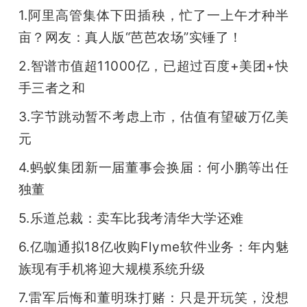
开
1.阿里高管集体下田插秧，忙了一上午才种半
亩？网友：真人版“芭芭农场”实锤了！
课
2.智谱市值超11000亿，已超过百度+美团+快
活
手三者之和
3.字节跳动暂不考虑上市，估值有望破万亿美
动
元
4.蚂蚁集团新一届董事会换届：何小鹏等出任
中
独董
心
5.乐道总裁：卖车比我考清华大学还难
6.亿咖通拟18亿收购Flyme软件业务：年内魅
GAIR
族现有手机将迎大规模系统升级
专
7.雷军后悔和董明珠打赌：只是开玩笑，没想