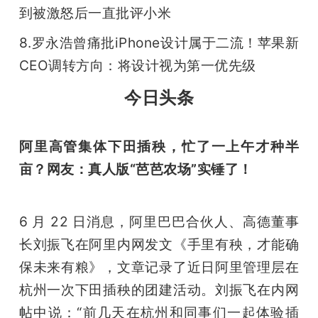
到被激怒后一直批评小米
题
8.罗永浩曾痛批iPhone设计属于二流！苹果新
CEO调转方向：将设计视为第一优先级
爱
今日头条
搞
阿里高管集体下田插秧，忙了一上午才种半
机
亩？网友：真人版“芭芭农场”实锤了！
6 月 22 日消息，阿里巴巴合伙人、高德董事
长刘振飞在阿里内网发文《手里有秧，才能确
保未来有粮》，文章记录了近日阿里管理层在
杭州一次下田插秧的团建活动。刘振飞在内网
帖中说：“前几天在杭州和同事们一起体验插