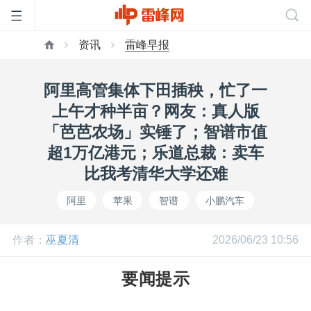
资讯
雷峰早报
首
阿里高管集体下田插秧，忙了一
页
上午才种半亩？网友：真人版
「芭芭农场」实锤了；智谱市值
雷
超1万亿港元；乐道总裁：卖车
比我考清华大学还难
峰
阿里
苹果
智谱
小鹏汽车
网
作者：
巫夏清
2026/06/23 10:56
公
要闻提示